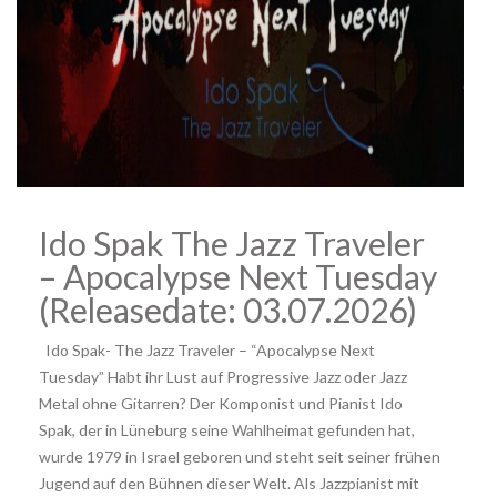
Ido Spak The Jazz Traveler
– Apocalypse Next Tuesday
(Releasedate: 03.07.2026)
Ido Spak- The Jazz Traveler – “Apocalypse Next
Tuesday” Habt ihr Lust auf Progressive Jazz oder Jazz
Metal ohne Gitarren? Der Komponist und Pianist Ido
Spak, der in Lüneburg seine Wahlheimat gefunden hat,
wurde 1979 in Israel geboren und steht seit seiner frühen
Jugend auf den Bühnen dieser Welt. Als Jazzpianist mit