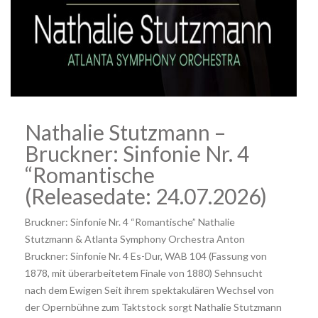
Nathalie Stutzmann –
Bruckner: Sinfonie Nr. 4
“Romantische
(Releasedate: 24.07.2026)
Bruckner: Sinfonie Nr. 4 “Romantische” Nathalie
Stutzmann & Atlanta Symphony Orchestra Anton
Bruckner: Sinfonie Nr. 4 Es-Dur, WAB 104 (Fassung von
1878, mit überarbeitetem Finale von 1880) Sehnsucht
nach dem Ewigen Seit ihrem spektakulären Wechsel von
der Opernbühne zum Taktstock sorgt Nathalie Stutzmann