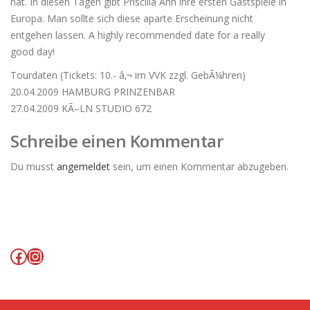
hat. In diesen Tagen gibt Priscilla Ahn ihre ersten Gastspiele in
Europa. Man sollte sich diese aparte Erscheinung nicht
entgehen lassen. A highly recommended date for a really
good day!
Tourdaten (Tickets: 10.- â‚¬ im VVK zzgl. GebÃ¼hren)
20.04.2009 HAMBURG PRINZENBAR
27.04.2009 KÃ–LN STUDIO 672
Schreibe einen Kommentar
Du musst
angemeldet
sein, um einen Kommentar abzugeben.
Facebook
Instagram