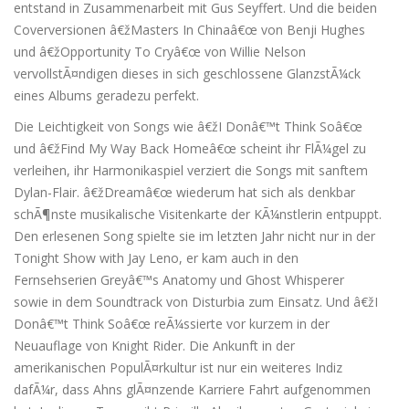
entstand in Zusammenarbeit mit Gus Seyffert. Und die beiden
Coverversionen â€žMasters In Chinaâ€œ von Benji Hughes
und â€žOpportunity To Cryâ€œ von Willie Nelson
vervollstÃ¤ndigen dieses in sich geschlossene GlanzstÃ¼ck
eines Albums geradezu perfekt.
Die Leichtigkeit von Songs wie â€žI Donâ€™t Think Soâ€œ
und â€žFind My Way Back Homeâ€œ scheint ihr FlÃ¼gel zu
verleihen, ihr Harmonikaspiel verziert die Songs mit sanftem
Dylan-Flair. â€žDreamâ€œ wiederum hat sich als denkbar
schÃ¶nste musikalische Visitenkarte der KÃ¼nstlerin entpuppt.
Den erlesenen Song spielte sie im letzten Jahr nicht nur in der
Tonight Show with Jay Leno, er kam auch in den
Fernsehserien Greyâ€™s Anatomy und Ghost Whisperer
sowie in dem Soundtrack von Disturbia zum Einsatz. Und â€žI
Donâ€™t Think Soâ€œ reÃ¼ssierte vor kurzem in der
Neuauflage von Knight Rider. Die Ankunft in der
amerikanischen PopulÃ¤rkultur ist nur ein weiteres Indiz
dafÃ¼r, dass Ahns glÃ¤nzende Karriere Fahrt aufgenommen