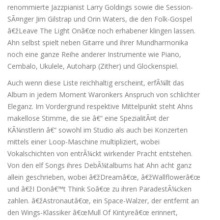
renommierte Jazzpianist Larry Goldings sowie die Session-
SÃ¤nger Jim Gilstrap und Orin Waters, die den Folk-Gospel
â€žLeave The Light Onâ€œ noch erhabener klingen lassen.
Ahn selbst spielt neben Gitarre und ihrer Mundharmonika
noch eine ganze Reihe anderer Instrumente wie Piano,
Cembalo, Ukulele, Autoharp (Zither) und Glockenspiel.
Auch wenn diese Liste reichhaltig erscheint, erfÃ¼llt das
Album in jedem Moment Waronkers Anspruch von schlichter
Eleganz. Im Vordergrund respektive Mittelpunkt steht Ahns
makellose Stimme, die sie â€“ eine SpezialitÃ¤t der
KÃ¼nstlerin â€“ sowohl im Studio als auch bei Konzerten
mittels einer Loop-Maschine multipliziert, wobei
Vokalschichten von entrÃ¼ckt wirkender Pracht entstehen.
Von den elf Songs ihres DebÃ¼talbums hat Ahn acht ganz
allein geschrieben, wobei â€žDreamâ€œ, â€žWallflowerâ€œ
und â€žI Donâ€™t Think Soâ€œ zu ihren ParadestÃ¼cken
zahlen. â€žAstronautâ€œ, ein Space-Walzer, der entfernt an
den Wings-Klassiker â€œMull Of Kintyreâ€œ erinnert,