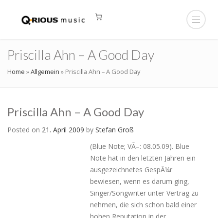
Priscilla Ahn – A Good Day
Home
»
Allgemein
»
Priscilla Ahn – A Good Day
Priscilla Ahn – A Good Day
Posted on
21. April 2009
by
Stefan Groß
(Blue Note; VÃ–: 08.05.09). Blue
Note hat in den letzten Jahren ein
ausgezeichnetes GespÃ¼r
bewiesen, wenn es darum ging,
Singer/Songwriter unter Vertrag zu
nehmen, die sich schon bald einer
hohen Reputation in der