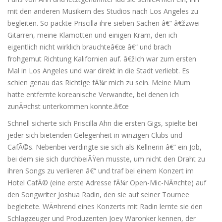
mit den anderen Musikern des Studios nach Los Angeles zu
begleiten. So packte Priscilla ihre sieben Sachen â€“ â€žzwei
Gitarren, meine Klamotten und einigen Kram, den ich
eigentlich nicht wirklich brauchteâ€œ â€“ und brach
frohgemut Richtung Kalifornien auf. â€žIch war zum ersten
Mal in Los Angeles und war direkt in die Stadt verliebt. Es
schien genau das Richtige fÃ¼r mich zu sein. Meine Mum
hatte entfernte koreanische Verwandte, bei denen ich
zunÃ¤chst unterkommen konnte.â€œ
Schnell sicherte sich Priscilla Ahn die ersten Gigs, spielte bei
jeder sich bietenden Gelegenheit in winzigen Clubs und
CafÃ©s. Nebenbei verdingte sie sich als Kellnerin â€“ ein Job,
bei dem sie sich durchbeiÃŸen musste, um nicht den Draht zu
ihren Songs zu verlieren â€“ und traf bei einem Konzert im
Hotel CafÃ© (eine erste Adresse fÃ¼r Open-Mic-NÃ¤chte) auf
den Songwriter Joshua Radin, den sie auf seiner Tournee
begleitete. WÃ¤hrend eines Konzerts mit Radin lernte sie den
Schlagzeuger und Produzenten Joey Waronker kennen, der