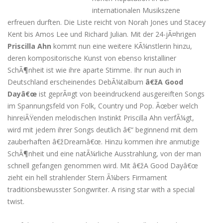
internationalen Musikszene
erfreuen durften. Die Liste reicht von Norah Jones und Stacey
Kent bis Amos Lee und Richard Julian. Mit der 24-jÃ¤hrigen
Priscilla Ahn
kommt nun eine weitere KÃ¼nstlerin hinzu,
deren kompositorische Kunst von ebenso kristalliner
SchÃ¶nheit ist wie ihre aparte Stimme. Ihr nun auch in
Deutschland erscheinendes DebÃ¼talbum
â€žA Good
Dayâ€œ
ist geprÃ¤gt von beeindruckend ausgereiften Songs
im Spannungsfeld von Folk, Country und Pop. Ãœber welch
hinreiÃŸenden melodischen Instinkt Priscilla Ahn verfÃ¼gt,
wird mit jedem ihrer Songs deutlich â€“ beginnend mit dem
zauberhaften â€žDreamâ€œ. Hinzu kommen ihre anmutige
SchÃ¶nheit und eine natÃ¼rliche Ausstrahlung, von der man
schnell gefangen genommen wird. Mit â€žA Good Dayâ€œ
zieht ein hell strahlender Stern Ã¼bers Firmament
traditionsbewusster Songwriter. A rising star with a special
twist.