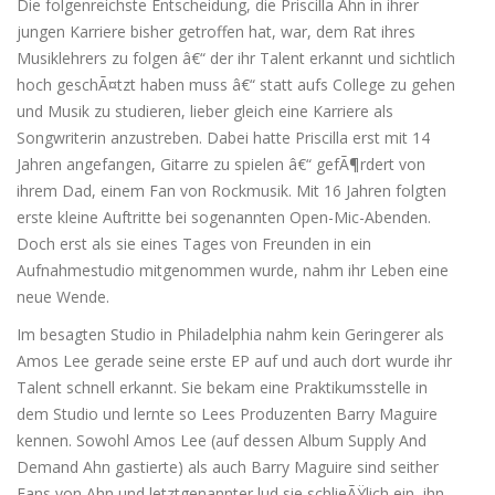
Die folgenreichste Entscheidung, die Priscilla Ahn in ihrer
jungen Karriere bisher getroffen hat, war, dem Rat ihres
Musiklehrers zu folgen â€“ der ihr Talent erkannt und sichtlich
hoch geschÃ¤tzt haben muss â€“ statt aufs College zu gehen
und Musik zu studieren, lieber gleich eine Karriere als
Songwriterin anzustreben. Dabei hatte Priscilla erst mit 14
Jahren angefangen, Gitarre zu spielen â€“ gefÃ¶rdert von
ihrem Dad, einem Fan von Rockmusik. Mit 16 Jahren folgten
erste kleine Auftritte bei sogenannten Open-Mic-Abenden.
Doch erst als sie eines Tages von Freunden in ein
Aufnahmestudio mitgenommen wurde, nahm ihr Leben eine
neue Wende.
Im besagten Studio in Philadelphia nahm kein Geringerer als
Amos Lee gerade seine erste EP auf und auch dort wurde ihr
Talent schnell erkannt. Sie bekam eine Praktikumsstelle in
dem Studio und lernte so Lees Produzenten Barry Maguire
kennen. Sowohl Amos Lee (auf dessen Album Supply And
Demand Ahn gastierte) als auch Barry Maguire sind seither
Fans von Ahn und letztgenannter lud sie schlieÃŸlich ein, ihn