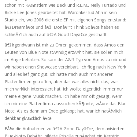
schon mit KÃ¼nstlern wie Beck und R.E.M., Nelly Furtado und
Rickie Lee Jones gearbeitet hat. Waronker lud Ahn in sein
Studio ein, wo 2006 die erste EP mit eigenen Songs entstand:
â€žDreamâ€œ und â€žI Donâ€™t Think Soâ€œ haben es
schlieÃŸlich auch auf â€žA Good Dayâ€œ geschafft.
â€žIrgendwann ist mir zu Ohren gekommen, dass Amos den
Leuten von Blue Note stÃ¤ndig erzÃ¤hlt hat, sie sollen mich
im Auge behalten. So kam der A&R-Typ von Amos zu mir und
wir haben einen Showcase vereinbart. Ich flog nach New York
und alles lief ganz gut. Ich hatte mich auch mit anderen
Plattenfirmen getroffen, aber das war alles nicht das, was
mich wirklich interessiert hat. Ich wollte eigentlich immer nur
meine eigene Musik machen. Ich habe mir oft gesagt, wenn
ich mir eine Plattenfirma aussuchen kÃ¶nnte, wÃ¤re das Blue
Note. Als es dann am Ende geklappt hat, war ich natÃ¼rlich
denkbar glÃ¼cklich.â€œ
FÃ¼r die Aufnahmen zu â€žA Good Dayâ€œ, dem avisierten
Blue-Note-DebÃ¼t, bildete Priscilla zunÃ¤chst ein Kerntrio,