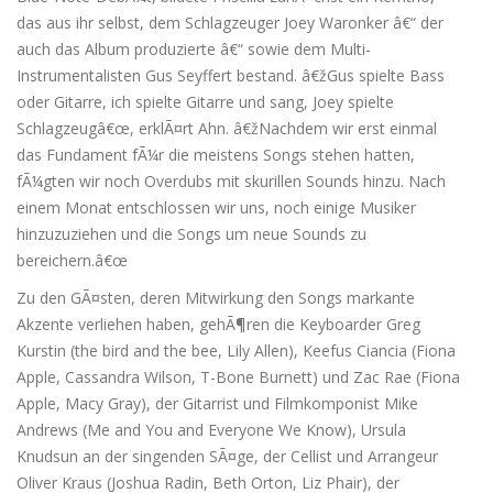
das aus ihr selbst, dem Schlagzeuger Joey Waronker â€“ der
auch das Album produzierte â€“ sowie dem Multi-
Instrumentalisten Gus Seyffert bestand. â€žGus spielte Bass
oder Gitarre, ich spielte Gitarre und sang, Joey spielte
Schlagzeugâ€œ, erklÃ¤rt Ahn. â€žNachdem wir erst einmal
das Fundament fÃ¼r die meistens Songs stehen hatten,
fÃ¼gten wir noch Overdubs mit skurillen Sounds hinzu. Nach
einem Monat entschlossen wir uns, noch einige Musiker
hinzuzuziehen und die Songs um neue Sounds zu
bereichern.â€œ
Zu den GÃ¤sten, deren Mitwirkung den Songs markante
Akzente verliehen haben, gehÃ¶ren die Keyboarder Greg
Kurstin (the bird and the bee, Lily Allen), Keefus Ciancia (Fiona
Apple, Cassandra Wilson, T-Bone Burnett) und Zac Rae (Fiona
Apple, Macy Gray), der Gitarrist und Filmkomponist Mike
Andrews (Me and You and Everyone We Know), Ursula
Knudsun an der singenden SÃ¤ge, der Cellist und Arrangeur
Oliver Kraus (Joshua Radin, Beth Orton, Liz Phair), der