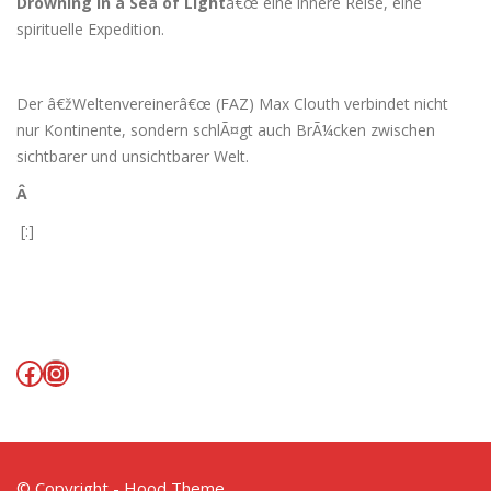
Drowning in a Sea of Light
â€œ eine innere Reise, eine
spirituelle Expedition.
Der â€žWeltenvereinerâ€œ (FAZ) Max Clouth verbindet nicht
nur Kontinente, sondern schlÃ¤gt auch BrÃ¼cken zwischen
sichtbarer und unsichtbarer Welt.
Â
[:]
Facebook
Instagram
© Copyright - Hood Theme