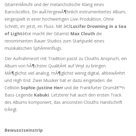
GitarrenlÃ¤ufe und der melancholische Klang eines
Barockcellos. Ein auÃŸergewÃ¶hnlich instrumentiertes Album,
eingespielt in einer hochwertigen Live-Produktion. Ohne
Schnitt, im Jetzt, im Fluss. Mit â€ž
Lucifer Drowning in a Sea
of Light
â€œ macht der Gitarrist
Max Clouth
die
renommierten Bauer Studios zum Startpunkt eines
musikalischen SphÃ¤renflugs.
Der Aufnahmeort mit Tradition passt zu Clouths Anspruch, ein
Album von hÃ¶chster QualitÃ¤t auf Vinyl zu bringen.
MÃ¶glichst viel analog, mÃ¶glichst wenig digital, altbewÃ¤hrt
und High End. Zwei Musiker hat er dazu eingeladen: die
Cellistin
Sophie-Justine Herr
und die Frankfurter Drumâ€™n
Bass-Legende
Kabuki
. Letzterer hat auch den ersten Track
des Albums komponiert, das ansonsten Clouths Handschrift
trÃ¤gt.
Bewusstseinstrip