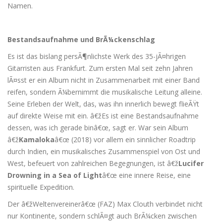
Namen.
Bestandsaufnahme und BrÃ¼ckenschlag
Es ist das bislang persÃ¶nlichste Werk des 35-jÃ¤hrigen
Gitarristen aus Frankfurt. Zum ersten Mal seit zehn Jahren
lÃ¤sst er ein Album nicht in Zusammenarbeit mit einer Band
reifen, sondern Ã¼bernimmt die musikalische Leitung alleine.
Seine Erleben der Welt, das, was ihn innerlich bewegt flieÃŸt
auf direkte Weise mit ein. â€žEs ist eine Bestandsaufnahme
dessen, was ich gerade binâ€œ, sagt er. War sein Album
â€ž
Kamaloka
â€œ (2018) vor allem ein sinnlicher Roadtrip
durch Indien, ein musikalisches Zusammenspiel von Ost und
West, befeuert von zahlreichen Begegnungen, ist â€ž
Lucifer
Drowning in a Sea of Light
â€œ eine innere Reise, eine
spirituelle Expedition.
Der â€žWeltenvereinerâ€œ (FAZ) Max Clouth verbindet nicht
nur Kontinente, sondern schlÃ¤gt auch BrÃ¼cken zwischen