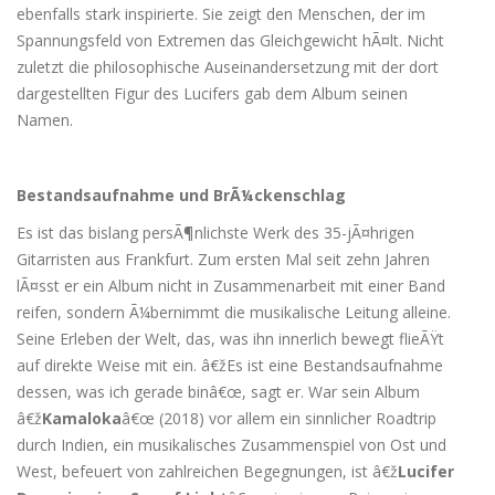
ebenfalls stark inspirierte. Sie zeigt den Menschen, der im
Spannungsfeld von Extremen das Gleichgewicht hÃ¤lt. Nicht
zuletzt die philosophische Auseinandersetzung mit der dort
dargestellten Figur des Lucifers gab dem Album seinen
Namen.
Bestandsaufnahme und BrÃ¼ckenschlag
Es ist das bislang persÃ¶nlichste Werk des 35-jÃ¤hrigen
Gitarristen aus Frankfurt. Zum ersten Mal seit zehn Jahren
lÃ¤sst er ein Album nicht in Zusammenarbeit mit einer Band
reifen, sondern Ã¼bernimmt die musikalische Leitung alleine.
Seine Erleben der Welt, das, was ihn innerlich bewegt flieÃŸt
auf direkte Weise mit ein. â€žEs ist eine Bestandsaufnahme
dessen, was ich gerade binâ€œ, sagt er. War sein Album
â€ž
Kamaloka
â€œ (2018) vor allem ein sinnlicher Roadtrip
durch Indien, ein musikalisches Zusammenspiel von Ost und
West, befeuert von zahlreichen Begegnungen, ist â€ž
Lucifer