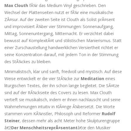
Max Clouth
fÃ¼r das Medium Vinyl geschrieben. Den
Wechsel der Plattenseiten nutzt er fÃ¼r eine musikalische
ZÃ¤sur. Auf der zweiten Seite ist Clouth als Solist prÃ¤sent
und improvisiert Ã¼ber vier Stimmungen: Sonnenaufgang,
Mittag, Sonnenuntergang, Mitternacht. Er verzichtet dabei
bewusst auf KomplexitÃ¤t und stilistischen Manierismus. Statt
einer Zurschaustellung handwerklichen Versiertheit richtet er
seine Konzentration darauf, mit jedem Ton in der Stimmung
des StÃ¼ckes zu bleiben.
Minimalistisch, klar und sanft, friedvoll und mystisch. Auf diese
Weise entwickelt er die vier StÃ¼cke zur
Meditation
eines
liturgischen Textes, der ihn schon lange begleitet. Die SÃ¤tze
sind auf der RÃ¼ckseite des Covers zu lesen. Max Clouth
vertieft sie musikalisch, indem er ihnen nachlauscht und seine
Wahrnehmungen intuitiv in KlÃ¤nge Ã¼bersetzt. Die Worte
stammen vom KÃ¼nstler, Philosoph und Reformer
Rudolf
Steiner
, dessen mehr als acht Meter hohe Skulpturengruppe
â€ž
Der MenschheitsreprÃ¤sentant
â€œ den Musiker