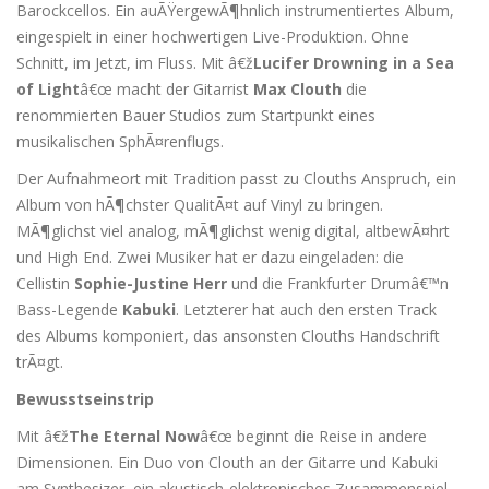
Barockcellos. Ein auÃŸergewÃ¶hnlich instrumentiertes Album,
eingespielt in einer hochwertigen Live-Produktion. Ohne
Schnitt, im Jetzt, im Fluss. Mit â€ž
Lucifer Drowning in a Sea
of Light
â€œ macht der Gitarrist
Max Clouth
die
renommierten Bauer Studios zum Startpunkt eines
musikalischen SphÃ¤renflugs.
Der Aufnahmeort mit Tradition passt zu Clouths Anspruch, ein
Album von hÃ¶chster QualitÃ¤t auf Vinyl zu bringen.
MÃ¶glichst viel analog, mÃ¶glichst wenig digital, altbewÃ¤hrt
und High End. Zwei Musiker hat er dazu eingeladen: die
Cellistin
Sophie-Justine Herr
und die Frankfurter Drumâ€™n
Bass-Legende
Kabuki
. Letzterer hat auch den ersten Track
des Albums komponiert, das ansonsten Clouths Handschrift
trÃ¤gt.
Bewusstseinstrip
Mit â€ž
The Eternal Now
â€œ beginnt die Reise in andere
Dimensionen. Ein Duo von Clouth an der Gitarre und Kabuki
am Synthesizer, ein akustisch-elektronisches Zusammenspiel,