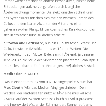
Immer wieder erscheinen andere Perspektiven, blitzen neue
Entdeckungen auf, hervorgerufen durch klangliche
Ãœberraschungsmomente. Die elektronischen Schraffuren
des Synthesizers mischen sich mit den warmen Farben des
Cellos und den klaren Akzenten der Gitarre zu einem
geheimnisvollen Klangbild. Ein kosmisches Kaleidoskop, das
sich in stoischer Ruhe zu drehen scheint.
â€ž
Swan and Lotus
â€œ, nun ein Duo zwischen Gitarre und
Cello, ist wie die RÃ¼ckkehr aus weltfernen Weiten. Die
Wiederankunft auf Mutter Erde, sanft, hÃ¼llend, ja beinahe
liebevoll. An die Stelle des vibrierenden planetaren Schauspiels
tritt stiller, irdischer Zauber. Ein ruhiges, trÃ¶stliches StÃ¼ck.
Meditation in 432 Hz
Das in einer Stimmung von 432 Hz eingespielte Album hat
Max Clouth
fÃ¼r das Medium Vinyl geschrieben. Den
Wechsel der Plattenseiten nutzt er fÃ¼r eine musikalische
ZÃ¤sur. Auf der zweiten Seite ist Clouth als Solist prÃ¤sent
und improvisiert Ã¼ber vier Stimmungen: Sonnenaufgang,