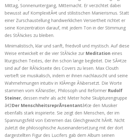
Mittag, Sonnenuntergang, Mitternacht. Er verzichtet dabei
bewusst auf KomplexitÃ¤t und stilistischen Manierismus. Statt
einer Zurschaustellung handwerklichen Versiertheit richtet er
seine Konzentration darauf, mit jedem Ton in der Stimmung
des StÃ¼ckes zu bleiben.
Minimalistisch, klar und sanft, friedvoll und mystisch. Auf diese
Weise entwickelt er die vier StÃ¼cke zur
Meditation
eines
liturgischen Textes, der ihn schon lange begleitet. Die SÃ¤tze
sind auf der RÃ¼ckseite des Covers zu lesen. Max Clouth
vertieft sie musikalisch, indem er ihnen nachlauscht und seine
Wahrnehmungen intuitiv in KlÃ¤nge Ã¼bersetzt. Die Worte
stammen vom KÃ¼nstler, Philosoph und Reformer
Rudolf
Steiner
, dessen mehr als acht Meter hohe Skulpturengruppe
â€ž
Der MenschheitsreprÃ¤sentant
â€œ den Musiker
ebenfalls stark inspirierte. Sie zeigt den Menschen, der im
Spannungsfeld von Extremen das Gleichgewicht hÃ¤lt. Nicht
zuletzt die philosophische Auseinandersetzung mit der dort
dargestellten Figur des Lucifers gab dem Album seinen