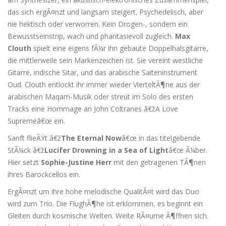
das sich ergÃ¤nzt und langsam steigert. Psychedelisch, aber
nie hektisch oder verworren. Kein Drogen-, sondern ein
Bewusstseinstrip, wach und phantasievoll zugleich.
Max
Clouth
spielt eine eigens fÃ¼r ihn gebaute Doppelhalsgitarre,
die mittlerweile sein Markenzeichen ist. Sie vereint westliche
Gitarre, indische Sitar, und das arabische Saiteninstrument
Oud. Clouth entlockt ihr immer wieder VierteltÃ¶ne aus der
arabischen Maqam-Musik oder streut im Solo des ersten
Tracks eine Hommage an John Coltranes â€žA Love
Supremeâ€œ ein.
Sanft flieÃŸt â€ž
The Eternal Now
â€œ in das titelgebende
StÃ¼ck â€ž
Lucifer Drowning in a Sea of Light
â€œ Ã¼ber.
Hier setzt
Sophie-Justine Herr
mit den getragenen TÃ¶nen
ihres Barockcellos ein.
ErgÃ¤nzt um ihre hohe melodische QualitÃ¤t wird das Duo
wird zum Trio. Die FlughÃ¶he ist erklommen, es beginnt ein
Gleiten durch kosmische Welten. Weite RÃ¤ume Ã¶ffnen sich.