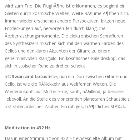
wird zum Trio. Die FlughÃ¶he ist erklommen, es beginnt ein
Gleiten durch kosmische Welten. Weite RÃ¤ume Ã¶ffnen sich.
Immer wieder erscheinen andere Perspektiven, blitzen neue
Entdeckungen auf, hervorgerufen durch klangliche
Ãœberraschungsmomente. Die elektronischen Schraffuren
des Synthesizers mischen sich mit den warmen Farben des
Cellos und den klaren Akzenten der Gitarre zu einem
geheimnisvollen Klangbild. Ein kosmisches Kaleidoskop, das
sich in stoischer Ruhe zu drehen scheint.
â€ž
Swan and Lotus
â€œ, nun ein Duo zwischen Gitarre und
Cello, ist wie die RÃ¼ckkehr aus weltfernen Weiten. Die
Wiederankunft auf Mutter Erde, sanft, hÃ¼llend, ja beinahe
liebevoll. An die Stelle des vibrierenden planetaren Schauspiels
tritt stiller, irdischer Zauber. Ein ruhiges, trÃ¶stliches StÃ¼ck.
Meditation in 432 Hz
Das in einer Stimmung von 432 Hz eingespielte Album hat