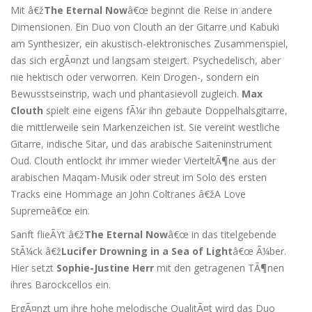
Mit â€ž
The Eternal Now
â€œ beginnt die Reise in andere
Dimensionen. Ein Duo von Clouth an der Gitarre und Kabuki
am Synthesizer, ein akustisch-elektronisches Zusammenspiel,
das sich ergÃ¤nzt und langsam steigert. Psychedelisch, aber
nie hektisch oder verworren. Kein Drogen-, sondern ein
Bewusstseinstrip, wach und phantasievoll zugleich.
Max
Clouth
spielt eine eigens fÃ¼r ihn gebaute Doppelhalsgitarre,
die mittlerweile sein Markenzeichen ist. Sie vereint westliche
Gitarre, indische Sitar, und das arabische Saiteninstrument
Oud. Clouth entlockt ihr immer wieder VierteltÃ¶ne aus der
arabischen Maqam-Musik oder streut im Solo des ersten
Tracks eine Hommage an John Coltranes â€žA Love
Supremeâ€œ ein.
Sanft flieÃŸt â€ž
The Eternal Now
â€œ in das titelgebende
StÃ¼ck â€ž
Lucifer Drowning in a Sea of Light
â€œ Ã¼ber.
Hier setzt
Sophie-Justine Herr
mit den getragenen TÃ¶nen
ihres Barockcellos ein.
ErgÃ¤nzt um ihre hohe melodische QualitÃ¤t wird das Duo