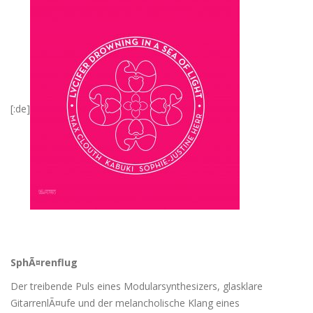
[:de]
SphÃ¤renflug
Der treibende Puls eines Modularsynthesizers, glasklare
GitarrenlÃ¤ufe und der melancholische Klang eines