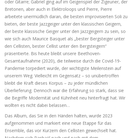
oder Gitarre; Gabriel ging auf im Geigenspiel der Zigeuner, der
Bretonen, aber auch in Elektroloops und Pierre, Pierre
arbeitete unermüdlich daran, die besten improvisierten Soli zu
bieten, der beste Jazzgeiger unter den klassischen Geigern,
der beste klassische Geiger unter den Jazzgeigern zu sein, so
wie sich auch Maurice Basquet als „bester Bergsteiger unter
den Cellisten, bester Cellist unter den Bergsteigern“
präsentierte. Bis heute bleibt unsere Beethoven-
Gesamtaufnahme (2020), die teilweise durch die Covid-19-
Pandemie torpediert wurde, der wichtigste Meilenstein auf
unserem Weg. Vielleicht im Gegensatz – so unübertroffen
bleibt die Kraft dieses Korpus – zu jeder mündlichen
Überlieferung. Dennoch war die Erfahrung so stark, dass sie
die Begriffe Modernität und Kühnheit neu hinterfragt hat. Wir
wollten es nicht dabei belassen…
Das Album, das Sie in den Händen halten, wurde 2023
aufgenommen und markiert eine neue Etappe für das
Ensemble, das vor Kurzem den Cellisten gewechselt hat.
Nachdem sich Raphaël nach und nach mit dem