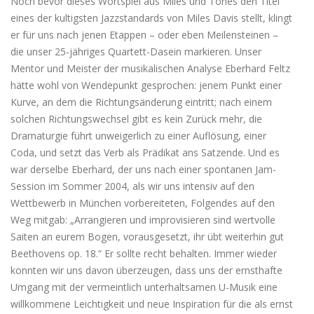
Noch bevor dieses Wortspiel aus Miles und Tones den Titel
eines der kultigsten Jazzstandards von Miles Davis stellt, klingt
er für uns nach jenen Etappen – oder eben Meilensteinen –
die unser 25-jähriges Quartett-Dasein markieren. Unser
Mentor und Meister der musikalischen Analyse Eberhard Feltz
hätte wohl von Wendepunkt gesprochen: jenem Punkt einer
Kurve, an dem die Richtungsänderung eintritt; nach einem
solchen Richtungswechsel gibt es kein Zurück mehr, die
Dramaturgie führt unweigerlich zu einer Auflösung, einer
Coda, und setzt das Verb als Prädikat ans Satzende. Und es
war derselbe Eberhard, der uns nach einer spontanen Jam-
Session im Sommer 2004, als wir uns intensiv auf den
Wettbewerb in München vorbereiteten, Folgendes auf den
Weg mitgab: „Arrangieren und improvisieren sind wertvolle
Saiten an eurem Bogen, vorausgesetzt, ihr übt weiterhin gut
Beethovens op. 18.“ Er sollte recht behalten. Immer wieder
konnten wir uns davon überzeugen, dass uns der ernsthafte
Umgang mit der vermeintlich unterhaltsamen U-Musik eine
willkommene Leichtigkeit und neue Inspiration für die als ernst