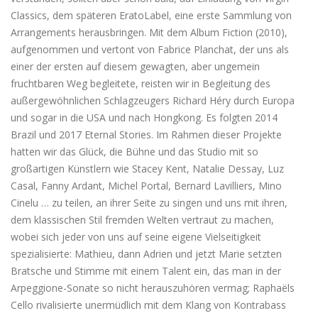
Classics, dem späteren EratoLabel, eine erste Sammlung von
Arrangements herausbringen. Mit dem Album Fiction (2010),
aufgenommen und vertont von Fabrice Planchat, der uns als
einer der ersten auf diesem gewagten, aber ungemein
fruchtbaren Weg begleitete, reisten wir in Begleitung des
außergewöhnlichen Schlagzeugers Richard Héry durch Europa
und sogar in die USA und nach Hongkong. Es folgten 2014
Brazil und 2017 Eternal Stories. Im Rahmen dieser Projekte
hatten wir das Glück, die Bühne und das Studio mit so
großartigen Künstlern wie Stacey Kent, Natalie Dessay, Luz
Casal, Fanny Ardant, Michel Portal, Bernard Lavilliers, Mino
Cinelu … zu teilen, an ihrer Seite zu singen und uns mit ihren,
dem klassischen Stil fremden Welten vertraut zu machen,
wobei sich jeder von uns auf seine eigene Vielseitigkeit
spezialisierte: Mathieu, dann Adrien und jetzt Marie setzten
Bratsche und Stimme mit einem Talent ein, das man in der
Arpeggione-Sonate so nicht herauszuhören vermag; Raphaëls
Cello rivalisierte unermüdlich mit dem Klang von Kontrabass