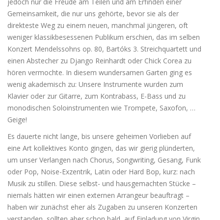
jedoch nur die Freude am Teilen und am Erfinden einer
Gemeinsamkeit, die nur uns gehörte, bevor sie als der
direkteste Weg zu einem neuen, manchmal jüngeren, oft
weniger klassikbesessenen Publikum erschien, das im selben
Konzert Mendelssohns op. 80, Bartóks 3. Streichquartett und
einen Abstecher zu Django Reinhardt oder Chick Corea zu
hören vermochte. In diesem wundersamen Garten ging es
wenig akademisch zu: Unsere Instrumente wurden zum
Klavier oder zur Gitarre, zum Kontrabass, E-Bass und zu
monodischen Soloinstrumenten wie Trompete, Saxofon, …
Geige!
Es dauerte nicht lange, bis unsere geheimen Vorlieben auf
eine Art kollektives Konto gingen, das wir gierig plünderten,
um unser Verlangen nach Chorus, Songwriting, Gesang, Funk
oder Pop, Noise-Exzentrik, Latin oder Hard Bop, kurz: nach
Musik zu stillen. Diese selbst- und hausgemachten Stücke –
niemals hätten wir einen externen Arrangeur beauftragt –
haben wir zunächst eher als Zugaben zu unseren Konzerten
verstanden, sollten aber schon bald, auf Einladung von Virgin