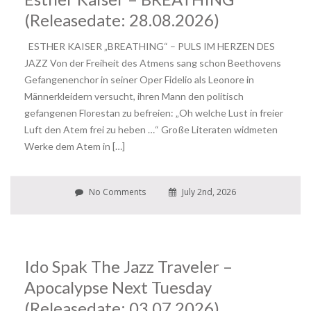
(Releasedate: 28.08.2026)
ESTHER KAISER „BREATHING“ – PULS IM HERZEN DES
JAZZ Von der Freiheit des Atmens sang schon Beethovens
Gefangenenchor in seiner Oper Fidelio als Leonore in
Männerkleidern versucht, ihren Mann den politisch
gefangenen Florestan zu befreien: „Oh welche Lust in freier
Luft den Atem frei zu heben …“ Große Literaten widmeten
Werke dem Atem in […]
No Comments
July 2nd, 2026
Ido Spak The Jazz Traveler –
Apocalypse Next Tuesday
(Releasedate: 03.07.2026)