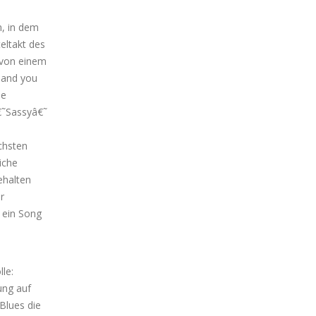
, in dem
eltakt des
k von einem
e and you
he
€˜Sassyâ€˜
chsten
iche
ehalten
r
t ein Song
le:
ung auf
Blues die