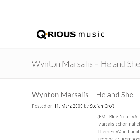
Wynton Marsalis – He and She
Wynton Marsalis – He and She
Posted on
11. März 2009
by
Stefan Groß
(EMI, Blue Note; VÃ
Marsalis schon nahe
Themen Ã¼berhaupt: 
Trompeter, Komponist