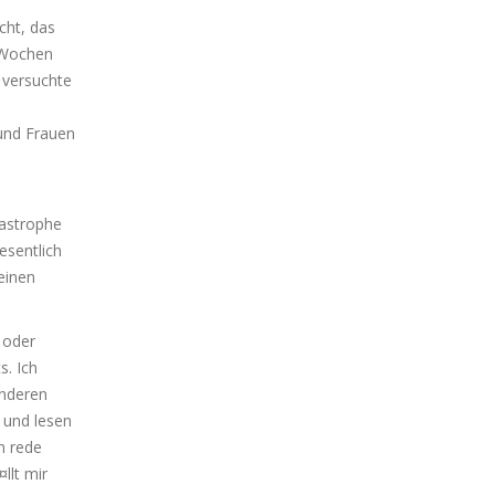
cht, das
i Wochen
 versuchte
und Frauen
tastrophe
esentlich
einen
 oder
s. Ich
anderen
 und lesen
h rede
llt mir