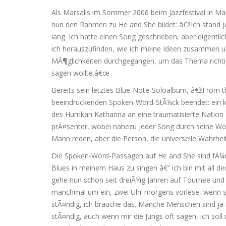
Als Marsalis im Sommer 2006 beim Jazzfestival in Mar
nun den Rahmen zu He and She bildet: â€žIch stand 
lang. Ich hatte einen Song geschrieben, aber eigentl
ich herauszufinden, wie ich meine Ideen zusammen und
MÃ¶glichkeiten durchgegangen, um das Thema richti
sagen wollte.â€œ
Bereits sein letztes Blue-Note-Soloalbum, â€žFrom t
beeindruckenden Spoken-Word-StÃ¼ck beendet: ein ko
des Hurrikan Katharina an eine traumatisierte Nation
prÃ¤senter, wobei nahezu jeder Song durch seine Wor
Mann reden, aber die Person, die universelle Wahrheit
Die Spoken-Word-Passagen auf He and She sind fÃ¼r M
Blues in meinem Haus zu singen â€“ ich bin mit all dem
gehe nun schon seit dreiÃŸig Jahren auf Tournee un
manchmal um ein, zwei Uhr morgens vorlese, wenn si
stÃ¤ndig, ich brauche das. Manche Menschen sind ja n
stÃ¤ndig, auch wenn mir die Jungs oft sagen, ich soll