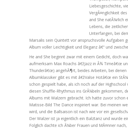
Liebesgeschichte, vi
VergÃ¤nglichkeit des
and She natÃ¼rlich e
Lebens, die zeitlich
Unterfangen, bei de
Marsalis sein Quintett vor anspruchsvolle Aufgaben ge
Album voller Leichtigkeit und Eleganz â€“ und zwisch
He and She beginnt zwar mit einem Gedicht, doch war e
aufmerksam Max Roachs â€žJazz in Â¾ Timeâ€œ und
Thunderâ€œ) angehÃ¶rt, beides Arbeiten, bei denen 
Albumklassiker gibt es mit â€žValse Hotâ€œ ein StÃ¼c
schon gespielt habe, als ich noch auf der Highscho
diesen Shuffle-Rhythmus ins GrÃ¼beln gekommen, der
Albums mit Walzern gebracht. Ich hatte zuvor schon e
Matisse-Bild The Dance inspiriert war. Bei meinen w
wird, und die Ballsaison ist nach wie vor ein gesells
Der Walzer ist ja eigentlich ein Balztanz und wurde ein
Folglich dachte ich Ã¼ber Frauen und MÃ¤nner nach