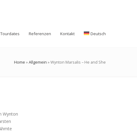
Tourdates
Referenzen
Kontakt
Deutsch
Home
»
Allgemein
»
Wynton Marsalis – He and She
on Wynton
arsten
Ã¼hmte