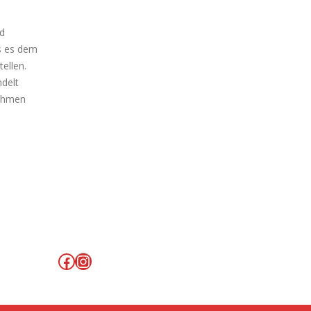
nd
ss es dem
ellen.
ndelt
nehmen
Facebook
Instagram