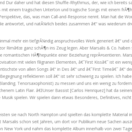
 Dur daher und hat diesen Shuffle-Rhythmus, der, wie ich bereits s
ngs mit einem tragischen Unterton und tragische Songs mit einem frÃ¶h
 Perspektive, das, was man Call-and-Response nennt. Man hat die Wor
e antwortet, und natÃ¼rlich beides zusammen â€“ was wiederum dr
 einmal mehr ein tiefgrÃ¼ndig anspruchsvolles Werk generiert â€“ und 
zor Rimâ€œ ganz schÃ¶n ins Zeug legen. Aber Marsalis & Co. haben s
die romantischen HÃ¶hepunkte einer Beziehung reprÃ¤sentieren. Marsa
isation mit vielen filigranen Elementen, â€˜First Kissâ€˜ ist ein weni
ntischste von allen Songs â€“ in Des â€“ und â€˜First Timeâ€˜ â€“ der
egnung reflektieren soll â€“ ist sehr schwierig zu spielen. Ich hab
 Blanding. Tenorsaxophonist) zu messen und uns ein wenig zu forder
henem Latin Flair. â€žUnser Bassist [Carlos Henriquez] hat da seine
 Musik spielen. Wir spielen dann etwas Besonderes, Definitives, nicht
reisten sie nach North Hampton und spielten das komplette Material i
 Marsalis schon seit Jahren, um dort vor Publikum neue Sachen ausz
von New York und nahm das komplette Album innerhalb von zwei Tage