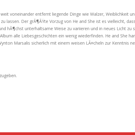
weit voneinander entfernt liegende Dinge wie Walzer, Weiblichkeit u
zu lassen. Der grÃ¶ÃŸte Vorzug von He and She ist es vielleicht, da
nd hÃ¶chst unterhaltsame Weise zu variieren und in neues Licht zu st
 Album alle Liebesgeschichten ein wenig wiederfinden. He and She ha
 Wynton Marsalis sicherlich mit einem weisen LÃ¤cheln zur Kenntnis 
zugeben.