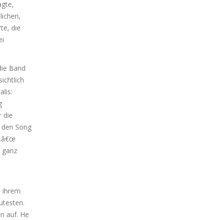
agte,
lichen,
te, die
ei
die Band
ichtlich
lis:
g
 die
e den Song
n.â€œ
n ganz
n ihrem
utesten.
n auf. He