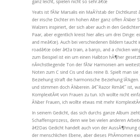
ganz leicht, spielen nicht so sehr.â€œ
Yeats ist fÃ¼r Marsalis ein MaÃŸstab der Dichtkuns
der irische Dichter im hohen Alter ganz offen Ã¼ber S
Walzers inspiriert, der sich aber auch in den Gedicht
Paar, aber eigentlich kreist hier alles um drei Ding
and meâ€œ). Auch bei verschiedenen Bildern taucht i
roadâ€œ oder â€ža train, a banjo, and a chicken w
zum Beispiel ist ein um einen Halbton hÃ¶her gesetzte
nÃ¤chstliegende Ton der fÃ¼r Harmonien am weiteste
Noten zum C sind Cis und das reine B. Spielt man si
Beziehung straft die harmonische Beziehung lÃ¼gen. 
und stimmen doch Ã¼berein. â€˜Razor Rimâ€˜ ist, was
KomplexitÃ¤t von Frauen zu tun. Ich wollte nicht einf
Ã¼ber Frauen, ich wollte etwas mit mehr KomplexitÃ¤
In seinem Gedicht, das sich durchs ganze Album zieht
Schaffensprozess, denn wie bei vielen anderen Arbeite
â€žDas Gedicht handelt auch von der AussÃ¶hnung de
der menschlichen Ebene, aber dieses PhÃ¤nomen existie