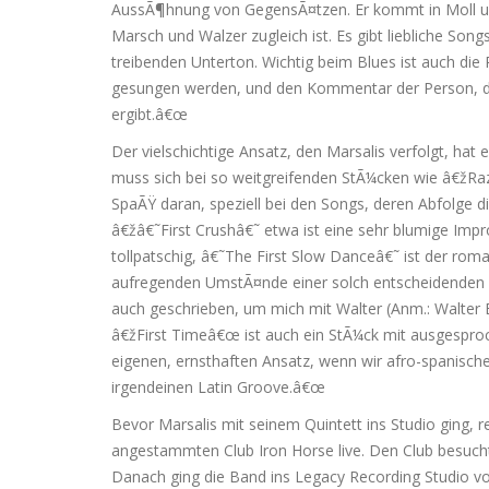
AussÃ¶hnung von GegensÃ¤tzen. Er kommt in Moll und
Marsch und Walzer zugleich ist. Es gibt liebliche So
treibenden Unterton. Wichtig beim Blues ist auch die
gesungen werden, und den Kommentar der Person, di
ergibt.â€œ
Der vielschichtige Ansatz, den Marsalis verfolgt, hat
muss sich bei so weitgreifenden StÃ¼cken wie â€žRa
SpaÃŸ daran, speziell bei den Songs, deren Abfolge 
â€žâ€˜First Crushâ€˜ etwa ist eine sehr blumige Improv
tollpatschig, â€˜The First Slow Danceâ€˜ ist der roma
aufregenden UmstÃ¤nde einer solch entscheidenden Beg
auch geschrieben, um mich mit Walter (Anm.: Walter
â€žFirst Timeâ€œ ist auch ein StÃ¼ck mit ausgesproc
eigenen, ernsthaften Ansatz, wenn wir afro-spanische
irgendeinen Latin Groove.â€œ
Bevor Marsalis mit seinem Quintett ins Studio ging, 
angestammten Club Iron Horse live. Den Club besucht
Danach ging die Band ins Legacy Recording Studio 