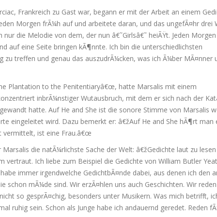
ciac, Frankreich zu Gast war, begann er mit der Arbeit an einem Gedi
jeden Morgen frÃ¼h auf und arbeitete daran, und das ungefÃ¤hr dre
ich nur die Melodie von dem, der nun â€˜Girlsâ€˜ heiÃŸt. Jeden Morgen
 auf eine Seite bringen kÃ¶nnte. Ich bin die unterschiedlichsten
g zu treffen und genau das auszudrÃ¼cken, was ich Ã¼ber MÃ¤nner 
he Plantation to the Penitentiaryâ€œ, hatte Marsalis mit einem
nzentriert inbrÃ¼nstiger Wutausbruch, mit dem er sich nach der Ka
 gewandt hatte. Auf He and She ist die sonore Stimme von Marsalis w
te eingeleitet wird. Dazu bemerkt er: â€žAuf He and She hÃ¶rt man 
 vermittelt, ist eine Frau.â€œ
arsalis die natÃ¼rlichste Sache der Welt: â€žGedichte laut zu lesen
 vertraut. Ich liebe zum Beispiel die Gedichte von William Butler Yeat
d habe immer irgendwelche GedichtbÃ¤nde dabei, aus denen ich den 
e schon mÃ¼de sind. Wir erzÃ¤hlen uns auch Geschichten. Wir reden
icht so gesprÃ¤chig, besonders unter Musikern. Was mich betrifft, ic
 mal ruhig sein. Schon als Junge habe ich andauernd geredet. Reden fÃ¤