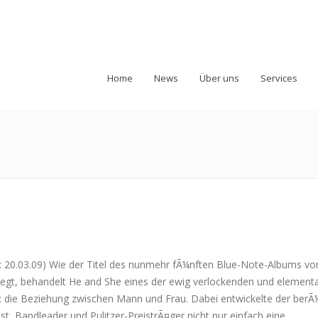
Home
News
Über uns
Services
–: 20.03.09) Wie der Titel des nunmehr fÃ¼nften Blue-Note-Albums v
legt, behandelt He and She eines der ewig verlockenden und element
die Beziehung zwischen Mann und Frau. Dabei entwickelte der ber
, Bandleader und Pulitzer-PreistrÃ¤ger nicht nur einfach eine