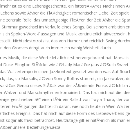
elmehr ist es eine Lebensgeschichte, ein bittersÃ¼ÃŸes Nachsinnen Ã
 Lebens sowie Ã¼ber die FlÃ¼chtigkeit romantischer Liebe. Zeit spielt
ine zentrale Rolle: das unnachgiebige FlieÃŸen der Zeit Ã¼ber die Spa
en Stimmungswechsel im Verlaufe eines Songs. Bei seinem ambitionier
m sich Spoken-Word-Passagen und Musik kontinuierlich abwechseln, 
stellt. Nichtsdestotrotz ist das von Humor und reichlich Swing durch
en den Grooves dringt auch immer ein wenig Weisheit durch.
s Musik, die diese Worte letztlich erst hervorgebracht hat. Marsalis 
 Duke-Ellington-StÃ¼cke wie â€žLady Macâ€œ (aus â€žSuch Sweet
das Walzertempo in einen Jazzkontext gesetzt worden war. Auf Roac
k, das, so Marsalis, â€žvon Sonny Rollins stammt, ein Jazzwalzer, de
ol warâ€œ. Genau dieses StÃ¼ck war der zÃ¼ndende Funke: â€žIch bin
 Walzer- und Marschrhythmen kombiniert. Das hat mich auf die Idee
inige geschrieben â€“ einen fÃ¼r ein Ballett von Twyla Tharp, der v
eiteren ErwÃ¤gungen dachte ich daran, wie noch heute in Wien Walzer
chaftliches Ereignis. Das hat mich auf diese Form des Liebeswerbens ge
st sogar als frivol betrachtet. Heutzutage gilt er natÃ¼rlich als manier
, Ã¼ber unsere Beziehungen.â€œ