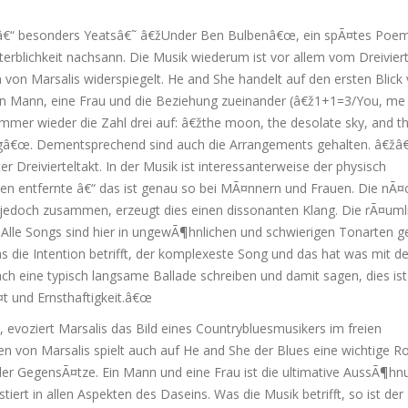
t â€“ besonders Yeatsâ€˜ â€žUnder Ben Bulbenâ€œ, ein spÃ¤tes Poem
terblichkeit nachsann. Die Musik wiederum ist vor allem vom Dreiviert
en von Marsalis widerspiegelt. He and She handelt auf den ersten Blic
e: ein Mann, eine Frau und die Beziehung zueinander (â€ž1+1=3/You, m
mmer wieder die Zahl drei auf: â€žthe moon, the desolate sky, and t
ingâ€œ. Dementsprechend sind auch die Arrangements gehalten. â€žâ
r Dreivierteltakt. In der Musik ist interessanterweise der physisch
n entfernte â€“ das ist genau so bei MÃ¤nnern und Frauen. Die nÃ¤
e jedoch zusammen, erzeugt dies einen dissonanten Klang. Die rÃ¤uml
Alle Songs sind hier in ungewÃ¶hnlichen und schwierigen Tonarten g
 die Intention betrifft, der komplexeste Song und das hat was mit de
ach eine typisch langsame Ballade schreiben und damit sagen, dies is
t und Ernsthaftigkeit.â€œ
, evoziert Marsalis das Bild eines Countrybluesmusikers im freien
n von Marsalis spielt auch auf He and She der Blues eine wichtige Rol
r GegensÃ¤tze. Ein Mann und eine Frau ist die ultimative AussÃ¶hn
rt in allen Aspekten des Daseins. Was die Musik betrifft, so ist der 