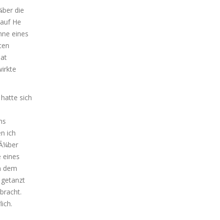
¼ber die
 auf He
nne eines
ten
hat
wirkte
hatte sich
hs
n ich
 Ã¼ber
 eines
on dem
 getanzt
bracht.
lich.