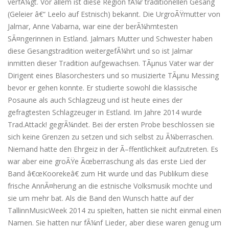
verfÃ¼gt. Vor allem ist diese Region fÃ¼r traditionellen Gesang
(Geleier â€“ Leelo auf Estnisch) bekannt. Die UrgroÃŸmutter von
Jalmar, Anne Vabarna, war eine der berÃ¼hmtesten
SÃ¤ngerinnen in Estland. Jalmars Mutter und Schwester haben
diese Gesangstradition weitergefÃ¼hrt und so ist Jalmar
inmitten dieser Tradition aufgewachsen. TÃµnus Vater war der
Dirigent eines Blasorchesters und so musizierte TÃµnu Messing
bevor er gehen konnte. Er studierte sowohl die klassische
Posaune als auch Schlagzeug und ist heute eines der
gefragtesten Schlagzeuger in Estland. Im Jahre 2014 wurde
Trad.Attack! gegrÃ¼ndet. Bei der ersten Probe beschlossen sie
sich keine Grenzen zu setzen und sich selbst zu Ã¼berraschen.
Niemand hatte den Ehrgeiz in der Ã–ffentlichkeit aufzutreten. Es
war aber eine groÃŸe Ãœberraschung als das erste Lied der
Band â€œKoorekeâ€ zum Hit wurde und das Publikum diese
frische AnnÃ¤herung an die estnische Volksmusik mochte und
sie um mehr bat. Als die Band den Wunsch hatte auf der
TallinnMusicWeek 2014 zu spielten, hatten sie nicht einmal einen
Namen. Sie hatten nur fÃ¼nf Lieder, aber diese waren genug um