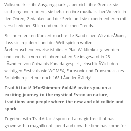
Volksmusik ist ihr Ausgangspunkt, aber nicht ihre Grenze: sie
sind jung und modern, sie behalten ihre musikalischenWurzeln in
den Ohren, Gedanken und der Seele und sie experimentieren mit
verschiedenen Stilen und musikalischen Trends.
Bei ihrem ersten Konzert machte die Band einen Witz darÃ¼ber,
dass sie in jedem Land der Welt spielen wollen.
Ãœberraschenderweise ist dieser Plan Wirklichkeit geworden
und innerhalb von drei Jahren haben Sie insgesamt in 28
LÃ¤ndern von China bis Kanada gespielt, einschlieÃŸlich den
wichtigen Festivals wie WOMEX, Eurosonic und Transmusicales.
So bleiben jetzt nur noch 168 LÃ¤nder Ã¼brig!
Trad.Attack! â€œShimmer Goldâ€ invites you on a
exciting journey to the mystical Estonian nature,
traditions and people where the new and old collide and
spark
.
Together with Trad.Attack! sprouted a magic tree that has
grown with a magnificent speed and now the time has come for