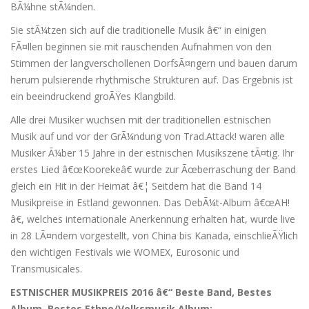
BÃ¼hne stÃ¼nden.
Sie stÃ¼tzen sich auf die traditionelle Musik â€“ in einigen
FÃ¤llen beginnen sie mit rauschenden Aufnahmen von den
Stimmen der langverschollenen DorfsÃ¤ngern und bauen darum
herum pulsierende rhythmische Strukturen auf. Das Ergebnis ist
ein beeindruckend groÃŸes Klangbild.
Alle drei Musiker wuchsen mit der traditionellen estnischen
Musik auf und vor der GrÃ¼ndung von Trad.Attack! waren alle
Musiker Ã¼ber 15 Jahre in der estnischen Musikszene tÃ¤tig. Ihr
erstes Lied â€œKoorekeâ€ wurde zur Ãœberraschung der Band
gleich ein Hit in der Heimat â€¦ Seitdem hat die Band 14
Musikpreise in Estland gewonnen. Das DebÃ¼t-Album â€œAH!
â€, welches internationale Anerkennung erhalten hat, wurde live
in 28 LÃ¤ndern vorgestellt, von China bis Kanada, einschlieÃŸlich
den wichtigen Festivals wie WOMEX, Eurosonic und
Transmusicales.
ESTNISCHER MUSIKPREIS 2016 â€“ Beste Band, Bestes
Album, Bestes Ethno/Volksmusik Album;