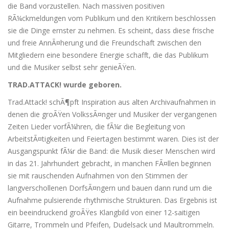
die Band vorzustellen. Nach massiven positiven
RÃ¼ckmeldungen vom Publikum und den Kritikern beschlossen
sie die Dinge ernster zu nehmen. Es scheint, dass diese frische
und freie AnnÃ¤herung und die Freundschaft zwischen den
Mitgliedern eine besondere Energie schafft, die das Publikum
und die Musiker selbst sehr genieÃŸen.
TRAD.ATTACK! wurde geboren.
Trad.Attack! schÃ¶pft Inspiration aus alten Archivaufnahmen in
denen die groÃŸen VolkssÃ¤nger und Musiker der vergangenen
Zeiten Lieder vorfÃ¼hren, die fÃ¼r die Begleitung von
ArbeitstÃ¤tigkeiten und Feiertagen bestimmt waren. Dies ist der
Ausgangspunkt fÃ¼r die Band: die Musik dieser Menschen wird
in das 21. Jahrhundert gebracht, in manchen FÃ¤llen beginnen
sie mit rauschenden Aufnahmen von den Stimmen der
langverschollenen DorfsÃ¤ngern und bauen dann rund um die
Aufnahme pulsierende rhythmische Strukturen. Das Ergebnis ist
ein beeindruckend groÃŸes Klangbild von einer 12-saitigen
Gitarre, Trommeln und Pfeifen, Dudelsack und Maultrommeln.