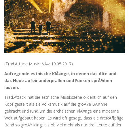
(Trad.Attack! Music, VÃ–: 19.05.2017)
Aufregende estnische KlÃ¤nge, in denen das Alte und
das Neue aufeinanderprallen und Funken sprÃ¼hen
lassen.
Trad.Attack! hat die estnische Musikszene ordentlich auf den
Kopf gestellt als sie Volksmusik auf die groÃŸe BÃ¼hne
gebracht und rund um die archaischen KlÃ¤nge eine moderne
Welt aufgebaut haben. Es wird oft gesagt, dass die dreikÃ¶pfige
Band so groÃŸ klingt als ob viel mehr als nur drei Leute auf der