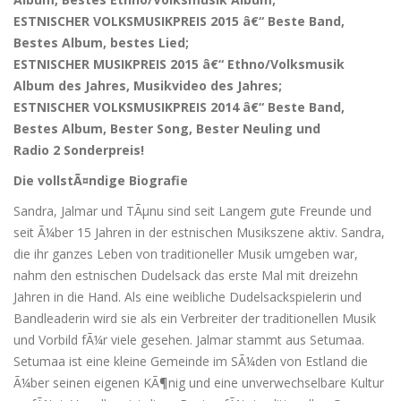
ESTNISCHER VOLKSMUSIKPREIS 2015 â€“ Beste Band,
Bestes Album, bestes Lied;
ESTNISCHER MUSIKPREIS 2015 â€“ Ethno/Volksmusik
Album des Jahres, Musikvideo des Jahres;
ESTNISCHER VOLKSMUSIKPREIS 2014 â€“ Beste Band,
Bestes Album, Bester Song, Bester Neuling und
Radio 2 Sonderpreis!
Die vollstÃ¤ndige Biografie
Sandra, Jalmar und TÃµnu sind seit Langem gute Freunde und
seit Ã¼ber 15 Jahren in der estnischen Musikszene aktiv. Sandra,
die ihr ganzes Leben von traditioneller Musik umgeben war,
nahm den estnischen Dudelsack das erste Mal mit dreizehn
Jahren in die Hand. Als eine weibliche Dudelsackspielerin und
Bandleaderin wird sie als ein Verbreiter der traditionellen Musik
und Vorbild fÃ¼r viele gesehen. Jalmar stammt aus Setumaa.
Setumaa ist eine kleine Gemeinde im SÃ¼den von Estland die
Ã¼ber seinen eigenen KÃ¶nig und eine unverwechselbare Kultur