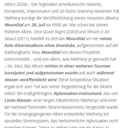
(März 2024)
– Der legendäre amerikanische Gitarrist,
Komponist, Improvisator und 20-fache Grammy-Gewinner Pat
Metheny kündigt die Veröffentlichung seines neuesten Albums
MoonDial
am
26. Juli
via BMG an. Wie schon bei seinen
früheren Alben,
One Quiet Night (2003)
und
What’s It All
About (2011),
handelt es sich bei
MoonDial
um ein
reines
Solo-Gitarrenalbum ohne Overdubs
, aufgenommen auf der
Baritongitarre. Was
MoonDial
von diesen Projekten
unterscheidet – und von allem, was Metheny je gemacht hat
– ist, dass das Album
mitten in einer weiteren Tournee
konzipiert und aufgenommen wurde
und auch
während
dessen veröffentlicht wird
. Diese beispiellose Situation
ergab sich zum Teil aus seiner Begeisterung für die Gitarre
selbst: Ein maßgefertigtes
Nylonsaiten-Instrument
, das von
Linda Manzer
, einer engen Mitarbeiterin Methenys und einer
der weltweit führenden Gitarrenbauerinnen, hergestellt wurde.
Für die vorangegangenen Alben entwickelte Metheny ein
spezielles Stimmsystem, das herkömmliche Nylonsaiten nicht
erreichen können, “ohne zu reißen oder wie ein Banjo zu