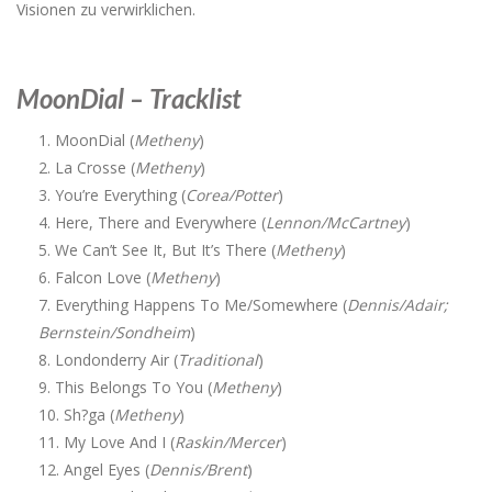
Visionen zu verwirklichen.
MoonDial – Tracklist
MoonDial (
Metheny
)
La Crosse (
Metheny
)
You’re Everything (
Corea/Potter
)
Here, There and Everywhere (
Lennon/McCartney
)
We Can’t See It, But It’s There (
Metheny
)
Falcon Love (
Metheny
)
Everything Happens To Me/Somewhere (
Dennis/Adair;
Bernstein/Sondheim
)
Londonderry Air (
Traditional
)
This Belongs To You (
Metheny
)
Sh?ga (
Metheny
)
My Love And I (
Raskin/Mercer
)
Angel Eyes (
Dennis/Brent
)