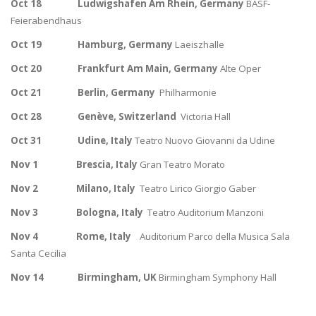
Oct 18 Ludwigshafen Am Rhein, Germany
BASF-
Feierabendhaus
Oct 19
Hamburg, Germany
Laeiszhalle
Oct 20
Frankfurt Am Main, Germany
Alte Oper
Oct 21 Berlin, Germany
Philharmonie
Oct 28
Gen
è
ve, Switzerland
Victoria Hall
Oct 31
Udine, Italy
Teatro Nuovo Giovanni da Udine
Nov 1
Brescia, Italy
Gran Teatro Morato
Nov 2
Milano, Italy
Teatro Lirico Giorgio Gaber
Nov 3
Bologna, Italy
Teatro Auditorium Manzoni
Nov 4
Rome, Italy
Auditorium Parco della Musica Sala
Santa Cecilia
Nov 14
Birmingham, UK
Birmingham Symphony Hall