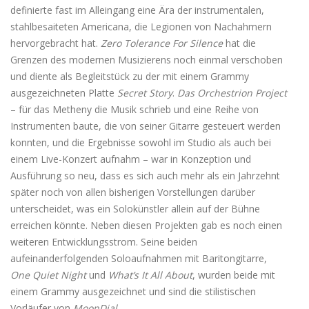
definierte fast im Alleingang eine Ära der instrumentalen,
stahlbesaiteten Americana, die Legionen von Nachahmern
hervorgebracht hat.
Zero Tolerance For Silence
hat die
Grenzen des modernen Musizierens noch einmal verschoben
und diente als Begleitstück zu der mit einem Grammy
ausgezeichneten Platte
Secret Story
.
Das Orchestrion Project
– für das Metheny die Musik schrieb und eine Reihe von
Instrumenten baute, die von seiner Gitarre gesteuert werden
konnten, und die Ergebnisse sowohl im Studio als auch bei
einem Live-Konzert aufnahm – war in Konzeption und
Ausführung so neu, dass es sich auch mehr als ein Jahrzehnt
später noch von allen bisherigen Vorstellungen darüber
unterscheidet, was ein Solokünstler allein auf der Bühne
erreichen könnte. Neben diesen Projekten gab es noch einen
weiteren Entwicklungsstrom. Seine beiden
aufeinanderfolgenden Soloaufnahmen mit Baritongitarre,
One Quiet Night
und
What’s It All About
, wurden beide mit
einem Grammy ausgezeichnet und sind die stilistischen
Vorläufer von
MoonDial
.