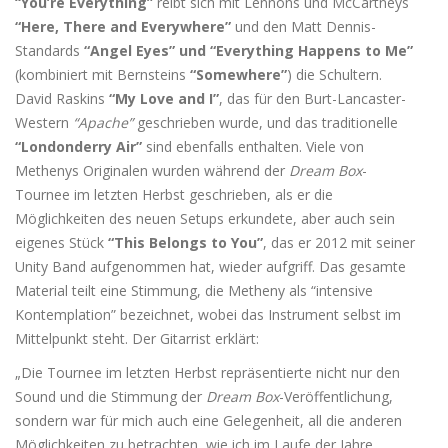
“You’re Everything”
reibt sich mit Lennons und McCartneys
“Here, There and Everywhere”
und den Matt Dennis-
Standards
“Angel Eyes” und “Everything Happens to Me”
(kombiniert mit Bernsteins
“Somewhere”
) die Schultern.
David Raskins
“My Love and I”
, das für den Burt-Lancaster-
Western
“Apache”
geschrieben wurde, und das traditionelle
“Londonderry Air”
sind ebenfalls enthalten. Viele von
Methenys Originalen wurden während der
Dream Box
-
Tournee im letzten Herbst geschrieben, als er die
Möglichkeiten des neuen Setups erkundete, aber auch sein
eigenes Stück
“This Belongs to You”
, das er 2012 mit seiner
Unity Band aufgenommen hat, wieder aufgriff. Das gesamte
Material teilt eine Stimmung, die Metheny als “intensive
Kontemplation” bezeichnet, wobei das Instrument selbst im
Mittelpunkt steht. Der Gitarrist erklärt:
„Die Tournee im letzten Herbst repräsentierte nicht nur den
Sound und die Stimmung der
Dream Box
-Veröffentlichung,
sondern war für mich auch eine Gelegenheit, all die anderen
Möglichkeiten zu betrachten, wie ich im Laufe der Jahre