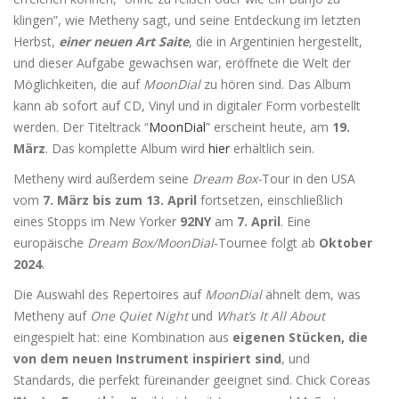
klingen”, wie Metheny sagt, und seine Entdeckung im letzten
Herbst,
einer neuen Art Saite
, die in Argentinien hergestellt,
und dieser Aufgabe gewachsen war, eröffnete die Welt der
Möglichkeiten, die auf
MoonDial
zu hören sind. Das Album
kann ab sofort auf CD, Vinyl und in digitaler Form vorbestellt
werden. Der Titeltrack “
MoonDial
” erscheint heute, am
19.
März
. Das komplette Album wird
hier
erhältlich sein.
Metheny wird außerdem seine
Dream Box-
Tour in den USA
vom
7. März bis zum 13. April
fortsetzen, einschließlich
eines Stopps im New Yorker
92NY
am
7. April
. Eine
europäische
Dream Box/MoonDial
-Tournee folgt ab
Oktober
2024
.
Die Auswahl des Repertoires auf
MoonDial
ähnelt dem, was
Metheny auf
One Quiet Night
und
What’s It All About
eingespielt hat: eine Kombination aus
eigenen Stücken, die
von dem neuen Instrument inspiriert sind
, und
Standards, die perfekt füreinander geeignet sind. Chick Coreas