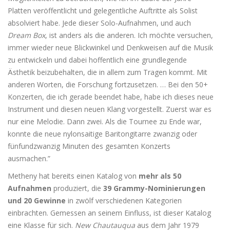
Platten veröffentlicht und gelegentliche Auftritte als Solist
absolviert habe. Jede dieser Solo-Aufnahmen, und auch
Dream Box
, ist anders als die anderen. Ich möchte versuchen,
immer wieder neue Blickwinkel und Denkweisen auf die Musik
zu entwickeln und dabei hoffentlich eine grundlegende
Ästhetik beizubehalten, die in allem zum Tragen kommt. Mit
anderen Worten, die Forschung fortzusetzen. … Bei den 50+
Konzerten, die ich gerade beendet habe, habe ich dieses neue
Instrument und diesen neuen Klang vorgestellt. Zuerst war es
nur eine Melodie. Dann zwei. Als die Tournee zu Ende war,
konnte die neue nylonsaitige Baritongitarre zwanzig oder
fünfundzwanzig Minuten des gesamten Konzerts
ausmachen.”
Metheny hat bereits einen Katalog von
mehr als 50
Aufnahmen
produziert, die
39 Grammy-Nominierungen
und 20 Gewinne
in zwölf verschiedenen Kategorien
einbrachten. Gemessen an seinem Einfluss, ist dieser Katalog
eine Klasse für sich.
New Chautauqua
aus dem Jahr 1979