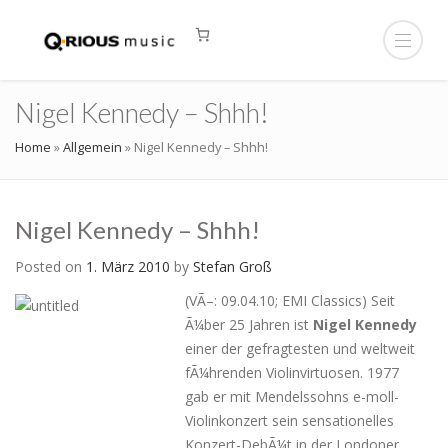
Nigel Kennedy – Shhh!
Home
»
Allgemein
»
Nigel Kennedy – Shhh!
Nigel Kennedy – Shhh!
Posted on
1. März 2010
by
Stefan Groß
(VÃ–: 09.04.10; EMI Classics) Seit
Ã¼ber 25 Jahren ist
Nigel Kennedy
einer der gefragtesten und weltweit
fÃ¼hrenden Violinvirtuosen. 1977
gab er mit Mendelssohns e-moll-
Violinkonzert sein sensationelles
Konzert-DebÃ¼t in der Londoner