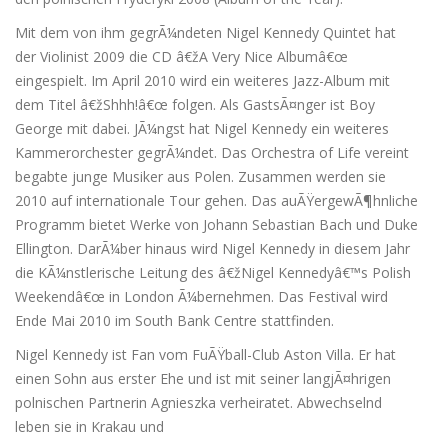
Mit dem von ihm gegrÃ¼ndeten Nigel Kennedy Quintet hat
der Violinist 2009 die CD â€žA Very Nice Albumâ€œ
eingespielt. Im April 2010 wird ein weiteres Jazz-Album mit
dem Titel â€žShhh!â€œ folgen. Als GastsÃ¤nger ist Boy
George mit dabei. JÃ¼ngst hat Nigel Kennedy ein weiteres
Kammerorchester gegrÃ¼ndet. Das Orchestra of Life vereint
begabte junge Musiker aus Polen. Zusammen werden sie
2010 auf internationale Tour gehen. Das auÃŸergewÃ¶hnliche
Programm bietet Werke von Johann Sebastian Bach und Duke
Ellington. DarÃ¼ber hinaus wird Nigel Kennedy in diesem Jahr
die KÃ¼nstlerische Leitung des â€žNigel Kennedyâ€™s Polish
Weekendâ€œ in London Ã¼bernehmen. Das Festival wird
Ende Mai 2010 im South Bank Centre stattfinden.
Nigel Kennedy ist Fan vom FuÃŸball-Club Aston Villa. Er hat
einen Sohn aus erster Ehe und ist mit seiner langjÃ¤hrigen
polnischen Partnerin Agnieszka verheiratet. Abwechselnd
leben sie in Krakau und