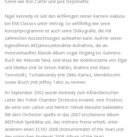
Szene wie Ron Carter und Jack DeJohnette.
Nigel Kennedy ist seit den AnfÃ¤ngen seiner Karriere exklusiv
bei EMI Classics unter Vertrag. So vielfÃ¤ltig wie seine
Konzertprogramme ist auch seine Diskografie, die mit
zahlreichen Auszeichnungen aufwarten kann. AuÃŸer seiner
legendÃ¤ren â€žJahreszeitenâ€œ-Aufnahme, die als
meistverkauftes Klassik-Album sogar Eingang ins Guinness-
Buch der Rekorde fand, sind etwa die Violinkonzerte von Elgar
und Sibelius (mit Sir Simon Rattle), Brahms (mit Klaus
Tennstedt), Tschaikowsky (mit Okko Kamu), Mendelssohn
sowie Bruch (mit Jeffrey Tate) zu nennen.
Im September 2002 wurde Kennedy zum KÃ¼nstlerischen
Leiter des Polish Chamber Orchestra ernannt, eine Position,
die einst sein Lehrer und Mentor Yehudi Menuhin bekleidete.
Mit dem Orchester spielte er das 2007 erschienene Album
â€žPolish Spiritâ€œ ein, das mehrere Preise erhielt, unter
anderem einen ECHO 2008 (Instrumentalist of the Year) und
den polnischen Fryderyki 2008 (Album of the Year).