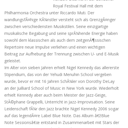
Royal Festival Hall mit dem
Philharmonia Orchestra unter Riccardo Muti. Der
wandlungsfÃ¤hige KÃ¼nstler versteht sich als GrenzgÃ¤nger
zwischen verschiedensten Musikstilen. Seine einzigartige
musikalische Begabung und seine sprÃ¼hende Energie haben
sowohl dem klassischen als auch dem zeitgenÃ¶ssischen
Repertoire neue Impulse verliehen und einen wichtigen
Beitrag zur Aufhebung der Trennung zwischen U- und E-Musik
geleistet.
Im Alter von sieben Jahren erhielt Nigel Kennedy das allererste
Stipendium, das von der Yehudi Menuhin School vergeben
wurde, bevor er mit 16 Jahren SchÃ¼ler von Dorothy DeLay
an der Juilliard School of Music in New York wurde. Wiederholt
erhielt Kennedy aber auch beim Meister der Jazz-Geige,
StÃ©phane Grappelli, Unterricht in Jazz-Improvisation. Seine
Leidenschaft fÃ¼r den Jazz brachte Nigel Kennedy 2006 sogar
auf das legendÃ¤re Label Blue Note. Das Album â€žBlue
Note Sessionsâ€œ entstand in Zusammenarbeit mit Stars der