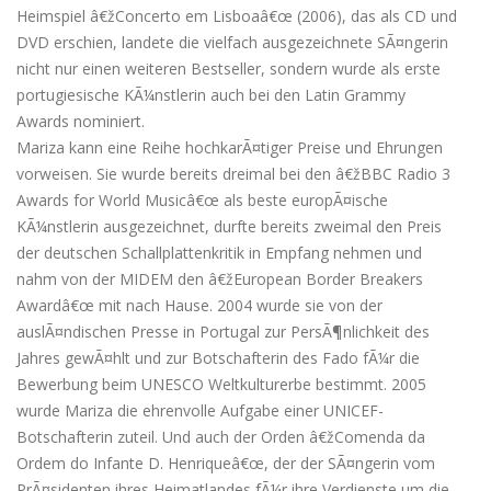
Heimspiel â€žConcerto em Lisboaâ€œ (2006), das als CD und
DVD erschien, landete die vielfach ausgezeichnete SÃ¤ngerin
nicht nur einen weiteren Bestseller, sondern wurde als erste
portugiesische KÃ¼nstlerin auch bei den Latin Grammy
Awards nominiert.
Mariza kann eine Reihe hochkarÃ¤tiger Preise und Ehrungen
vorweisen. Sie wurde bereits dreimal bei den â€žBBC Radio 3
Awards for World Musicâ€œ als beste europÃ¤ische
KÃ¼nstlerin ausgezeichnet, durfte bereits zweimal den Preis
der deutschen Schallplattenkritik in Empfang nehmen und
nahm von der MIDEM den â€žEuropean Border Breakers
Awardâ€œ mit nach Hause. 2004 wurde sie von der
auslÃ¤ndischen Presse in Portugal zur PersÃ¶nlichkeit des
Jahres gewÃ¤hlt und zur Botschafterin des Fado fÃ¼r die
Bewerbung beim UNESCO Weltkulturerbe bestimmt. 2005
wurde Mariza die ehrenvolle Aufgabe einer UNICEF-
Botschafterin zuteil. Und auch der Orden â€žComenda da
Ordem do Infante D. Henriqueâ€œ, der der SÃ¤ngerin vom
PrÃ¤sidenten ihres Heimatlandes fÃ¼r ihre Verdienste um die