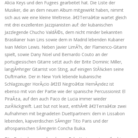
Alicia Keys und den Fugees gearbeitet hat. Die Liste der
Musiker, die an dem neuen Album mitgewirkt haben, nimmt
sich aus wie eine kleine Weltreise. â€žTerraâ€œ wartet gleich
mit drei exzellenten Jazzpianisten auf: der kubanischen
Jazzlegende Chucho ValdÃ©s, dem nicht minder bekannten
Brasilianer Ivan Lins sowie dem in Madrid lebenden Kubaner
Ivan Melon Lewis. Neben Javier LimÃ³n, der Flamenco-Gitarre
spielt, sowie Dany Noel und Bernardo Couto an der
portugiesischen Gitarre setzt auch der Brite Dominic Miller,
langjÃ¤hriger Gitarrist von Sting, auf einigen StÃ¼cken seine
Duftmarke. Der in New York lebende kubanische
Schlagzeuger HorÃ¡cio â€žEl Negroâ€œ HernÃ¡ndez ist
ebenso mit von der Partie wie der spanische Percussionist El
PiraÃ±a, auf den auch Paco de Lucia immer wieder
zurÃ¼ckgreift. Last but not least, enthÃ¤lt â€žTerraâ€œ zwei
Aufnahmen mit begnadeten Duettpartnern: dem in Lissabon
lebenden, kapverdischen SÃ¤nger Tito Paris und der
afrospanischen SÃ¤ngerin Concha Buika.