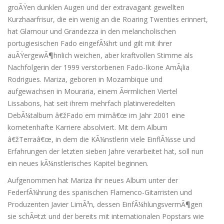
groÃŸen dunklen Augen und der extravagant gewellten
Kurzhaarfrisur, die ein wenig an die Roaring Twenties erinnert,
hat Glamour und Grandezza in den melancholischen
portugiesischen Fado eingefÃ¼hrt und gilt mit ihrer
auÃŸergewÃ¶hnlich weichen, aber kraftvollen Stimme als
Nachfolgerin der 1999 verstorbenen Fado-Ikone AmÃ¡lia
Rodrigues. Mariza, geboren in Mozambique und
aufgewachsen in Mouraria, einem Ã¤rmlichen Viertel
Lissabons, hat seit ihrem mehrfach platinveredelten
DebÃ¼talbum â€žFado em mimâ€œ im Jahr 2001 eine
kometenhafte Karriere absolviert. Mit dem Album
â€žTerraâ€œ, in dem die KÃ¼nstlerin viele EinflÃ¼sse und
Erfahrungen der letzten sieben Jahre verarbeitet hat, soll nun
ein neues kÃ¼nstlerisches Kapitel beginnen.
Aufgenommen hat Mariza ihr neues Album unter der
FederfÃ¼hrung des spanischen Flamenco-Gitarristen und
Produzenten Javier LimÃ³n, dessen EinfÃ¼hlungsvermÃ¶gen
sie schÃ¤tzt und der bereits mit internationalen Popstars wie