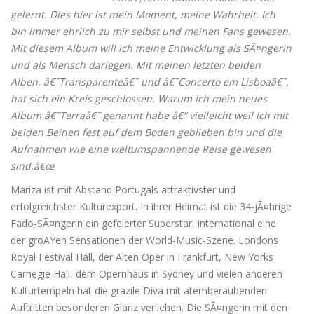
gelernt. Dies hier ist mein Moment, meine Wahrheit. Ich
bin immer ehrlich zu mir selbst und meinen Fans gewesen.
Mit diesem Album will ich meine Entwicklung als SÃ¤ngerin
und als Mensch darlegen. Mit meinen letzten beiden
Alben, â€˜Transparenteâ€˜ und â€˜Concerto em Lisboaâ€˜,
hat sich ein Kreis geschlossen. Warum ich mein neues
Album â€˜Terraâ€˜ genannt habe â€“ vielleicht weil ich mit
beiden Beinen fest auf dem Boden geblieben bin und die
Aufnahmen wie eine weltumspannende Reise gewesen
sind.â€œ
Mariza ist mit Abstand Portugals attraktivster und
erfolgreichster Kulturexport. In ihrer Heimat ist die 34-jÃ¤hrige
Fado-SÃ¤ngerin ein gefeierter Superstar, international eine
der groÃŸen Sensationen der World-Music-Szene. Londons
Royal Festival Hall, der Alten Oper in Frankfurt, New Yorks
Carnegie Hall, dem Opernhaus in Sydney und vielen anderen
Kulturtempeln hat die grazile Diva mit atemberaubenden
Auftritten besonderen Glanz verliehen. Die SÃ¤ngerin mit den