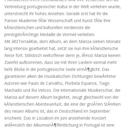
Verbreitung portugiesischer Kultur in der Welt verliehen wurde,
unterstreicht ihr hohes Ansehen. Gerade erst hat ihr die
Pariser Akademie fÃ¼r Wissenschaft und Kunst fÃ¼r ihre
kÃ¼nstlerischen und kulturellen Verdienste die
prestigetrÃ¤chtige Medaille de Vermeil verliehen.
Mit â€žTerraâ€œ, dem Album, an dem Mariza sieben Monate
lang intensiv gearbeitet hat, setzt sie nun ihre kÃ¼nstlerische
Reise fort. Stilistisch weltoffener denn je, lÃ¤sst Mariza keinen
Zweifel aufkommen, dass sie mit ihren Liedern einmal mehr
tiefe Blicke in die portugiesische Seele ermÃ¶glicht. Das
garantieren allein die musikalischen Dichtungen bewÃ¤hrter
Autoren wie Paulo de Carvalho, Florbela Espance, Tiago
Machado und Rui Veloso. Die internationale Musikerschar, die
Mariza auf diesem Album begleitet, zeugt gleichwohl von der
kÃ¼nstlerischen Abenteuerlust, die eine der groÃŸen StÃ¤rken
des neuen Albums ist, das in Deutschland im September
erscheint. Das in Lissabon im Juni anstehende Konzert
anlÃ¤sslich der AlbumverÃ¶ffentlichung in Portugal ist eine