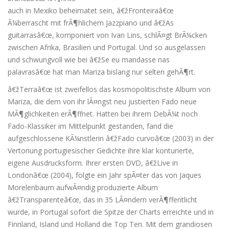
auch in Mexiko beheimatet sein, â€žFronteiraâ€œ
Ã¼berrascht mit frÃ¶hlichem Jazzpiano und â€žAs
guitarrasâ€œ, komponiert von Ivan Lins, schlÃ¤gt BrÃ¼cken
zwischen Afrika, Brasilien und Portugal. Und so ausgelassen
und schwungvoll wie bei â€žSe eu mandasse nas
palavrasâ€œ hat man Mariza bislang nur selten gehÃ¶rt.
â€žTerraâ€œ ist zweifellos das kosmopolitischste Album von
Mariza, die dem von ihr lÃ¤ngst neu justierten Fado neue
MÃ¶glichkeiten erÃ¶ffnet. Hatten bei ihrem DebÃ¼t noch
Fado-Klassiker im Mittelpunkt gestanden, fand die
aufgeschlossene KÃ¼nstlerin â€žFado curvoâ€œ (2003) in der
Vertonung portugiesischer Gedichte ihre klar konturierte,
eigene Ausdrucksform. Ihrer ersten DVD, â€žLive in
Londonâ€œ (2004), folgte ein Jahr spÃ¤ter das von Jaques
Morelenbaum aufwÃ¤ndig produzierte Album
â€žTransparenteâ€œ, das in 35 LÃ¤ndern verÃ¶ffentlicht
wurde, in Portugal sofort die Spitze der Charts erreichte und in
Finnland, Island und Holland die Top Ten. Mit dem grandiosen