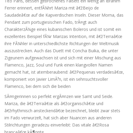
Tito Paris, dessen gebrochenes Falsett ein wenig an Ibrahim
Ferrer erinnert, entfÃ¼hrt Mariza mit â€žBeijo de
Saudadeâ€œ auf die Kapverdischen Inseln. Dieser Morna, das
Pendant zum portugiesischen Fado, trÃ¤gt auch
CharakterzÃ¼ge eines kubanischen Boleros und ist somit ein
exzellentes Beispiel fÃ¼r Marizas Intention, mit â€žTerraâ€œ
ihre FÃ¼hler in unterschiedlichste Richtungen der Weltmusik
auszustrecken. Auch das Duett mit Concha Buika, die unter
Zigeunern aufgewachsen ist und sich mit einer Mischung aus
Flamenco, Jazz, Soul und Funk einen klangvollen Namen
gemacht hat, ist atemberaubend: â€žPequenas verdadesâ€œ,
komponiert von Javier LimÃ³n, ist ein sehnsuchtsvoller
Flamenco, bei dem sich die beiden
SÃ¤ngerinnen so perfekt ergÃ¤nzen wie Samt und Seide.
Mariza, die â€žTerraâ€œ als â€žorganischâ€œ und
â€žrhythmisch ansteckendâ€œ bezeichnet, bleibt zwar stets
im Fado verwurzelt, hat sich aber Nuancen aus anderen
Stilrichtungen geradezu einverleibt: Das vitale â€žRosa
brancaâ€œ kÃ¶nnte