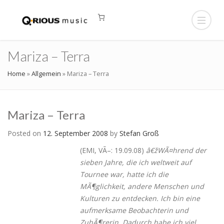
Mariza – Terra
Home
»
Allgemein
»
Mariza – Terra
Mariza – Terra
Posted on
12. September 2008
by
Stefan Groß
(EMI, VÃ–: 19.09.08)
â€žWÃ¤hrend der
sieben Jahre, die ich weltweit auf
Tournee war, hatte ich die
MÃ¶glichkeit, andere Menschen und
Kulturen zu entdecken. Ich bin eine
aufmerksame Beobachterin und
ZuhÃ¶rerin. Dadurch habe ich viel