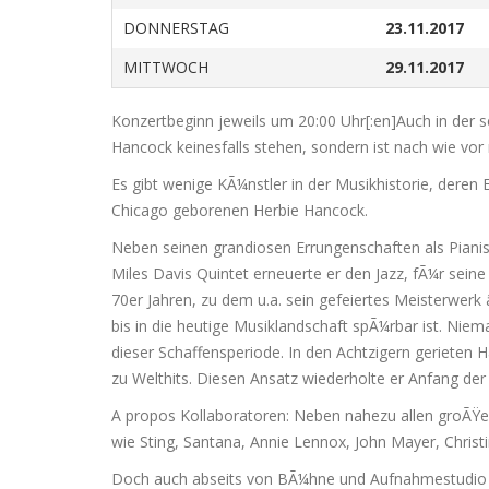
DONNERSTAG
23.11.2017
MITTWOCH
29.11.2017
Konzertbeginn jeweils um 20:00 Uhr[:en]Auch in der 
Hancock keinesfalls stehen, sondern ist nach wie vor
Es gibt wenige KÃ¼nstler in der Musikhistorie, deren 
Chicago geborenen Herbie Hancock.
Neben seinen grandiosen Errungenschaften als Pianist
Miles Davis Quintet erneuerte er den Jazz, fÃ¼r sei
70er Jahren, zu dem u.a. sein gefeiertes Meisterwerk
bis in die heutige Musiklandschaft spÃ¼rbar ist. Ni
dieser Schaffensperiode. In den Achtzigern gerieten
zu Welthits. Diesen Ansatz wiederholte er Anfang der
A propos Kollaboratoren: Neben nahezu allen groÃ
wie Sting, Santana, Annie Lennox, John Mayer, Christ
Doch auch abseits von BÃ¼hne und Aufnahmestudio ruht