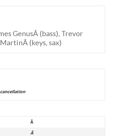
mes GenusÂ (bass), Trevor
 MartinÂ (keys, sax)
 cancellation
Â
Â