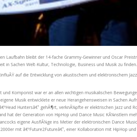
llen Laufbahn bleibt der 14-fache Grammy-Gewinner und Oscar Preistr
it in Sachen Welt-Kultur, Technologie, Business und Musik zu finden.
EinfluÃŸ auf die Entwicklung von akustischem und elektronischem Jazz 
 und Komponist war er an allen wichtigen musikalischen Bewegungen se
ne eigene Musik entwicklete er neue Herangehensweisen in Sachen Auf
 â€ºHead Huntersâ€¹ gehÃ¶rt, verknÃ¼pfte er elektrischen Jazz und Roc
emand hat der Generation von HipHop und Dance Music KÃ¼nstlern meh
 Hancocks eigene AusflÃ¼ge ins Metier der elektronischen Dance Mus
 2000er mit â€ºFuture2Futureâ€¹, einer Kollaboration mit HipHop und 