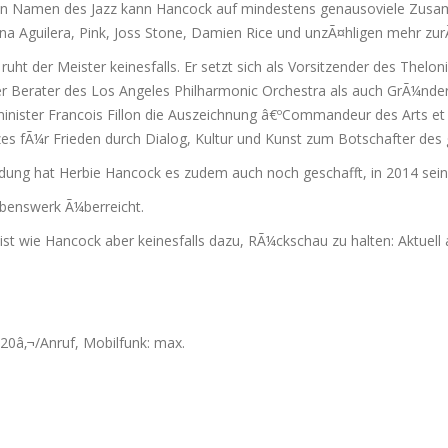
Ÿen Namen des Jazz kann Hancock auf mindestens genausoviele Zus
ina Aguilera, Pink, Joss Stone, Damien Rice und unzÃ¤hligen mehr zur
 der Meister keinesfalls. Er setzt sich als Vorsitzender des Theloniu
tiver Berater des Los Angeles Philharmonic Orchestra als auch GrÃ¼nd
ister Francois Fillon die Auszeichnung â€ºCommandeur des Arts et d
 fÃ¼r Frieden durch Dialog, Kultur und Kunst zum Botschafter des g
dung hat Herbie Hancock es zudem auch noch geschafft, in 2014 sein
benswerk Ã¼berreicht.
st wie Hancock aber keinesfalls dazu, RÃ¼ckschau zu halten: Aktuell
,20â‚¬/Anruf, Mobilfunk: max.