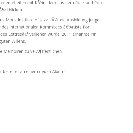
ammenarbeiten mit KÃ¼nstlern aus dem Rock und Pop
Ã¼ckblicken.
s Monk Institute of Jazz, fÃ¼r die Ausbildung junger
er des internationalen Kommitees â€ºArtists For
es Lettresâ€¹ verliehen wurde. 2011 ernannte ihn
uten Willens.
e Memoiren zu verÃ¶ffentlichen.
 arbeitet er an einem neuen Album!