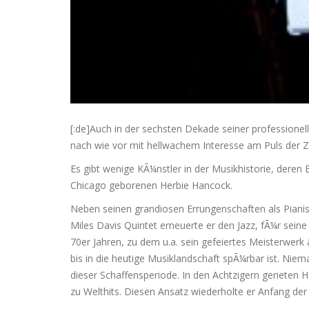
[:de]Auch in der sechsten Dekade seiner professione
nach wie vor mit hellwachem Interesse am Puls der Ze
Es gibt wenige KÃ¼nstler in der Musikhistorie, deren 
Chicago geborenen Herbie Hancock.
Neben seinen grandiosen Errungenschaften als Pianist
Miles Davis Quintet erneuerte er den Jazz, fÃ¼r sei
70er Jahren, zu dem u.a. sein gefeiertes Meisterwerk
bis in die heutige Musiklandschaft spÃ¼rbar ist. Ni
dieser Schaffensperiode. In den Achtzigern gerieten
zu Welthits. Diesen Ansatz wiederholte er Anfang der