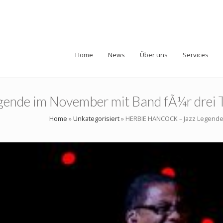
Home
News
Über uns
Services
de im November mit Band fÃ¼r drei Te
Home
»
Unkategorisiert
»
HERBIE HANCOCK – Jazz Legende 