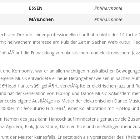
ESSEN
Philharmonie
MÃ¼nchen
Philharmonie
sechsten Dekade seiner professionellen Laufbahn bleibt der 14-fach
 mit hellwachem Interesse am Puls der Zeit in Sachen Welt-Kultur, Te
EinfluÃŸ auf die Entwicklung von akustischem und elektronischem Jazz 
 und Komponist war er an allen wichtigen musikalischen Bewegungen se
ne eigene Musik entwicklete er neue Herangehensweisen in Sachen Auf
 â€ºHead Huntersâ€¹ gehÃ¶rt, verknÃ¼pfte er elektrischen Jazz und Roc
emand hat der Generation von HipHop und Dance Music KÃ¼nstlern meh
 Hancocks eigene AusflÃ¼ge ins Metier der elektronischen Dance Mus
 2000er mit â€ºFuture2Futureâ€¹, einer Kollaboration mit HipHop und 
Ÿen Namen des Jazz kann Hancock auf mindestens genausoviele Zus
ina Aguilera, Pink, Joss Stone, Damien Rice und unzÃ¤hligen mehr zur
 der Meister keinesfalls. Er setzt sich als Vorsitzender des Theloniu