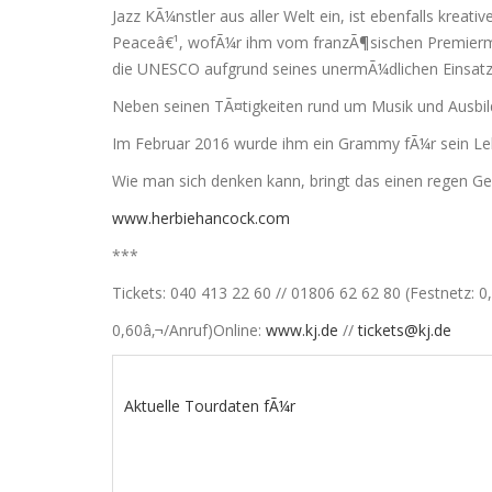
Jazz KÃ¼nstler aus aller Welt ein, ist ebenfalls krea
Peaceâ€¹, wofÃ¼r ihm vom franzÃ¶sischen Premiermin
die UNESCO aufgrund seines unermÃ¼dlichen Einsatzes
Neben seinen TÃ¤tigkeiten rund um Musik und Ausbil
Im Februar 2016 wurde ihm ein Grammy fÃ¼r sein Le
Wie man sich denken kann, bringt das einen regen Gei
www.herbiehancock.com
***
Tickets: 040 413 22 60 // 01806 62 62 80 (Festnetz: 0
0,60â‚¬/Anruf)Online:
www.kj.de
//
tickets@kj.de
Aktuelle Tourdaten fÃ¼r