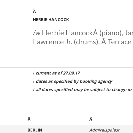
Â
HERBIE HANCOCK
/w
Herbie HancockÂ (piano), Ja
Lawrence Jr. (drums), Â Terrace
/
current as of
27.09.17
/
dates as specified by booking agency
/
all dates specified may be subject to change or
Â
Â
BERLIN
Admiralspalast