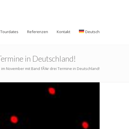
Tourdates
Referenzen
Kontakt
Deutsch
rmine in Deutschland!
im November mit Band fÃ¼r drei Termine in Deutschland!