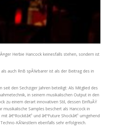
Ã¤ger Herbie Hancock keinesfalls stehen, sondern ist
als auch RnB spÃ¼rbarer ist als der Beitrag des in
it den Sechziger Jahren beteiligt: Als Mitglied des
nahmetechnik, in seinem musikalischen Output in den
k zu einem derart innovativen Stil, dessen EinfluÃŸ
r musikalische Samples beschert als Hancock in
ic mit â€ºRockitâ€¹ und â€ºFuture Shockâ€¹ umgehend
Techno-KÃ¼nstlern ebenfalls sehr erfolgreich.