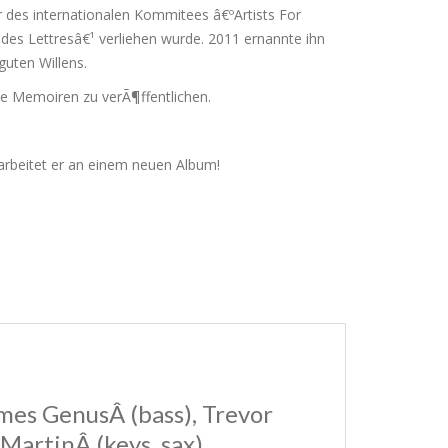
er des internationalen Kommitees â€ºArtists For
es Lettresâ€¹ verliehen wurde. 2011 ernannte ihn
uten Willens.
e Memoiren zu verÃ¶ffentlichen.
 arbeitet er an einem neuen Album!
mes GenusÂ (bass), Trevor
 MartinÂ (keys, sax)