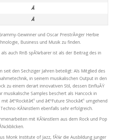
Â
Â
e Grammy-Gewinner und Oscar PreistrÃ¤ger Herbie
chnologie, Business und Musik zu finden.
als auch RnB spÃ¼rbarer ist als der Beitrag des in
it den Sechziger Jahren beteiligt: Als Mitglied des
nahmetechnik, in seinem musikalischen Output in den
k zu einem derart innovativen Stil, dessen EinfluÃŸ
r musikalische Samples beschert als Hancock in
ic mit â€ºRockitâ€¹ und â€ºFuture Shockâ€¹ umgehend
Techno-KÃ¼nstlern ebenfalls sehr erfolgreich.
ammenarbeiten mit KÃ¼nstlern aus dem Rock und Pop
Ã¼ckblicken.
s Monk Institute of Jazz, fÃ¼r die Ausbildung junger