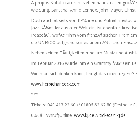
A propos Kollaboratoren: Neben nahezu allen groÃ
wie Sting, Santana, Annie Lennox, John Mayer, Christ
Doch auch abseits von BÃ¼hne und Aufnahmestudio ruht
Jazz KÃ¼nstler aus aller Welt ein, ist ebenfalls krea
Peaceâ€¹, wofÃ¼r ihm vom franzÃ¶sischen Premiermin
die UNESCO aufgrund seines unermÃ¼dlichen Einsatzes
Neben seinen TÃ¤tigkeiten rund um Musik und Ausbil
Im Februar 2016 wurde ihm ein Grammy fÃ¼r sein Le
Wie man sich denken kann, bringt das einen regen Gei
www.herbiehancock.com
***
Tickets: 040 413 22 60 // 01806 62 62 80 (Festnetz: 0
0,60â‚¬/Anruf)Online:
www.kj.de
//
tickets@kj.de