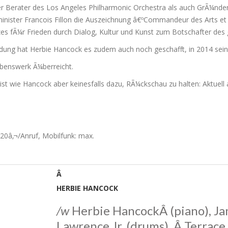
tiver Berater des Los Angeles Philharmonic Orchestra als auch GrÃ¼nd
ister Francois Fillon die Auszeichnung â€ºCommandeur des Arts et d
 fÃ¼r Frieden durch Dialog, Kultur und Kunst zum Botschafter des g
dung hat Herbie Hancock es zudem auch noch geschafft, in 2014 sein
benswerk Ã¼berreicht.
st wie Hancock aber keinesfalls dazu, RÃ¼ckschau zu halten: Aktuell
,20â‚¬/Anruf, Mobilfunk: max.
Â
HERBIE HANCOCK
/w
Herbie HancockÂ (piano), Ja
Lawrence Jr. (drums), Â Terrace