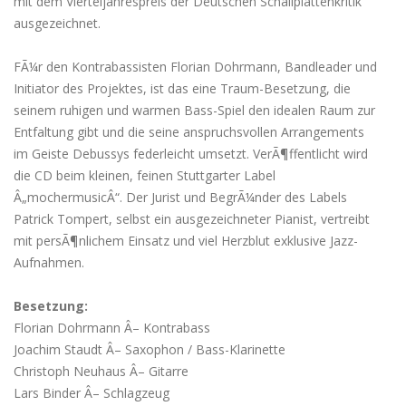
mit dem Vierteljahrespreis der Deutschen Schallplattenkritik
ausgezeichnet.
FÃ¼r den Kontrabassisten Florian Dohrmann, Bandleader und
Initiator des Projektes, ist das eine Traum-Besetzung, die
seinem ruhigen und warmen Bass-Spiel den idealen Raum zur
Entfaltung gibt und die seine anspruchsvollen Arrangements
im Geiste Debussys federleicht umsetzt. VerÃ¶ffentlicht wird
die CD beim kleinen, feinen Stuttgarter Label
Â„mochermusicÂ“. Der Jurist und BegrÃ¼nder des Labels
Patrick Tompert, selbst ein ausgezeichneter Pianist, vertreibt
mit persÃ¶nlichem Einsatz und viel Herzblut exklusive Jazz-
Aufnahmen.
Besetzung:
Florian Dohrmann Â– Kontrabass
Joachim Staudt Â– Saxophon / Bass-Klarinette
Christoph Neuhaus Â– Gitarre
Lars Binder Â– Schlagzeug