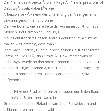
Der Name des Projekts Â„Blank Page Â– New Impressions of
DebussyÂ“ steht dabei fÃ¼r die
Arbeitsweise wÃ¤hrend der Entstehung der Arrangements.
Unvoreingenommen und ohne
Denkverbote ist die leere Seite der Ausgangspunkt, um aus
Motiven und Harmonien Debussys
Neues entstehen zu lassen. Mal als deutliche Reminiszenz,
mal so weit entfernt, dass man 100
Jahre nach Debussys Tod nur noch seinen Geist zu spÃ¼ren
vermeint. Die CD Â„Blank Page Â– New Impressions of
DebussyÂ“ wurde an drei hochsommerlichen Juli-Tagen 2018
in den alt eingesessenen Â„Bauer StudiosÂ“ in Ludwigsburg
von dem renommierten Tonmeister Adrian von Ripka
aufgenommen.
In der Hitze des Studios flirrten Arabesquen durch den Raum
und lieÃŸen Bilder einer Nacht in
Grenada entstehen. Elefanten lauschten Schlafliedern und
schlummerten ruhig neben wild