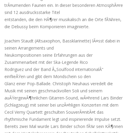
trÃ¤umenden Faunen ein. In dieser besonderen AtmosphÃ¤re
sind 12 ausdrucksstarke Titel
entstanden, die den HÃ¶rer musikalisch an die Orte fÃ¼hren,
die Debussy beim Komponieren imaginierte.
Joachim Staudt (Altsaxophon, Bassklarinette) lÃ¤sst dabei in
seinen Arrangements und
Neukompositionen seine Erfahrungen aus der
Zusammenarbeit mit der Ska-Legende Rico
Rodriguez und der Band Â„Soulfood internationalÂ“
einflieÃŸen und gibt dem Mondschein so den
Glanz einer Pop-Ballade. Christoph Neuhaus veredelt die
Musik mit seinen geschmackvollen Soli und seinem
auÃŸergewÃ¶hnlichen Gitarren-Sound, wÃ¤hrend Lars Binder
(Schlagzeug) mit seiner bei unzÃ¤hligen Konzerten mit dem
Cecil Verny Quartett geschulten SouverÃ¤nitÃ¤t das
rhythmische Fundament legt und inspirierende Impulse setzt.
Bereits zwei Mal wurde Lars Binder schon fÃ¼r sein KÃ¶nnen