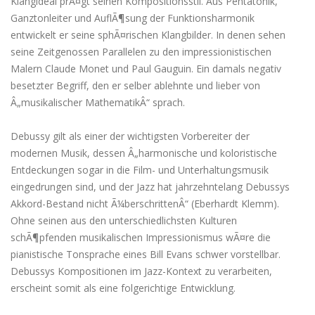
Klangideal prÃ¤gt seinen Kompositionsstil. Aus Pentatonik,
Ganztonleiter und AuflÃ¶sung der Funktionsharmonik
entwickelt er seine sphÃ¤rischen Klangbilder. In denen sehen
seine Zeitgenossen Parallelen zu den impressionistischen
Malern Claude Monet und Paul Gauguin. Ein damals negativ
besetzter Begriff, den er selber ablehnte und lieber von
Â„musikalischer MathematikÂ“ sprach.
Debussy gilt als einer der wichtigsten Vorbereiter der
modernen Musik, dessen Â„harmonische und koloristische
Entdeckungen sogar in die Film- und Unterhaltungsmusik
eingedrungen sind, und der Jazz hat jahrzehntelang Debussys
Akkord-Bestand nicht Ã¼berschrittenÂ“ (Eberhardt Klemm).
Ohne seinen aus den unterschiedlichsten Kulturen
schÃ¶pfenden musikalischen Impressionismus wÃ¤re die
pianistische Tonsprache eines Bill Evans schwer vorstellbar.
Debussys Kompositionen im Jazz-Kontext zu verarbeiten,
erscheint somit als eine folgerichtige Entwicklung.