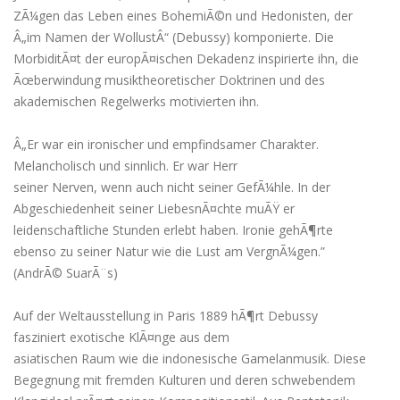
ZÃ¼gen das Leben eines BohemiÃ©n und Hedonisten, der
Â„im Namen der WollustÂ“ (Debussy) komponierte. Die
MorbiditÃ¤t der europÃ¤ischen Dekadenz inspirierte ihn, die
Ãœberwindung musiktheoretischer Doktrinen und des
akademischen Regelwerks motivierten ihn.
Â„Er war ein ironischer und empfindsamer Charakter.
Melancholisch und sinnlich. Er war Herr
seiner Nerven, wenn auch nicht seiner GefÃ¼hle. In der
Abgeschiedenheit seiner LiebesnÃ¤chte muÃŸ er
leidenschaftliche Stunden erlebt haben. Ironie gehÃ¶rte
ebenso zu seiner Natur wie die Lust am VergnÃ¼gen.”
(AndrÃ© SuarÃ¨s)
Auf der Weltausstellung in Paris 1889 hÃ¶rt Debussy
fasziniert exotische KlÃ¤nge aus dem
asiatischen Raum wie die indonesische Gamelanmusik. Diese
Begegnung mit fremden Kulturen und deren schwebendem