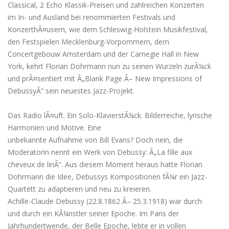
Classical, 2 Echo Klassik-Preisen und zahlreichen Konzerten
im In- und Ausland bei renommierten Festivals und
KonzerthÃ¤usern, wie dem Schleswig-Holstein Musikfestival,
den Festspielen Mecklenburg-Vorpommern, dem
Concertgebouw Amsterdam und der Carnegie Hall in New
York, kehrt Florian Dohrmann nun zu seinen Wurzeln zurÃ¼ck
und prÃ¤sentiert mit Â„Blank Page Â– New Impressions of
DebussyÂ“ sein neuestes Jazz-Projekt.
Das Radio lÃ¤uft. Ein Solo-KlavierstÃ¼ck. Bilderreiche, lyrische
Harmonien und Motive. Eine
unbekannte Aufnahme von Bill Evans? Doch nein, die
Moderatorin nennt ein Werk von Debussy: Â„La fille aux
cheveux de linÂ“. Aus diesem Moment heraus hatte Florian
Dohrmann die Idee, Debussys Kompositionen fÃ¼r ein Jazz-
Quartett zu adaptieren und neu zu kreieren.
Achille-Claude Debussy (22.8.1862 Â– 25.3.1918) war durch
und durch ein KÃ¼nstler seiner Epoche. Im Paris der
Jahrhundertwende, der Belle Epoche, lebte er in vollen