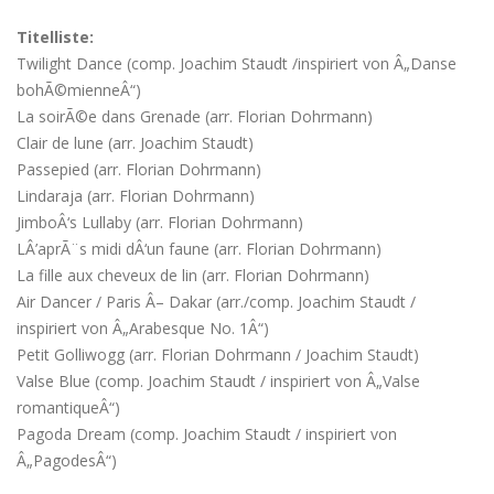
Titelliste:
Twilight Dance (comp. Joachim Staudt /inspiriert von Â„Danse
bohÃ©mienneÂ“)
La soirÃ©e dans Grenade (arr. Florian Dohrmann)
Clair de lune (arr. Joachim Staudt)
Passepied (arr. Florian Dohrmann)
Lindaraja (arr. Florian Dohrmann)
JimboÂ‘s Lullaby (arr. Florian Dohrmann)
LÂ’aprÃ¨s midi dÂ‘un faune (arr. Florian Dohrmann)
La fille aux cheveux de lin (arr. Florian Dohrmann)
Air Dancer / Paris Â– Dakar (arr./comp. Joachim Staudt /
inspiriert von Â„Arabesque No. 1Â“)
Petit Golliwogg (arr. Florian Dohrmann / Joachim Staudt)
Valse Blue (comp. Joachim Staudt / inspiriert von Â„Valse
romantiqueÂ“)
Pagoda Dream (comp. Joachim Staudt / inspiriert von
Â„PagodesÂ“)