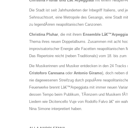
Christina Pluhar und Lâ€˜Arpeggiata
mit einem Neapel-A
Die Stadt ist seit Jahrhunderten der Inbegriff Italiens, und 
Sehnsuchtsort, eine Metropole des Gesangs, eine Stadt mi
zu legendÃ¤ren neapolitanischen Canzonen.
Christina Pluhar
, die mit ihrem
Ensemble Lâ€™Arpeggia
Thema ihres neuen Doppelalbums. Zusammen mit acht hochka
improvisatorischer Energie alle Facetten neapolitanischen 
Das Repertoire reicht (neben Traditionals) vom 18. bis zum 
Die Musikerinnen und Musiker entdecken in den 24 Tracks 
Cristoforo Caresana
oder
Antonio Giramo
), doch neben d
nie dagewesenen Streifzug durch populÃ¤re neapolitanische 
Feuerwerke brennt Lâ€™Arpeggiata mit immer neuen Variant
dessen Tempo beim Publikum, TÃ¤nzern und Musikern fÃ¼r
Liedern wie Dicitencello Vuje von Rodolfo Falvo â€“ ein wa
Nina Simone interpretiert haben.