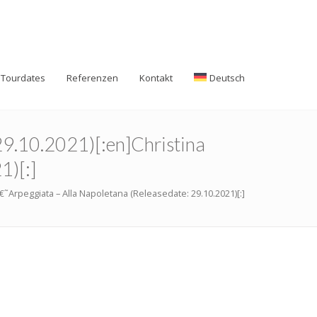
Tourdates
Referenzen
Kontakt
Deutsch
 29.10.2021)[:en]Christina
1)[:]
â€˜Arpeggiata – Alla Napoletana (Releasedate: 29.10.2021)[:]