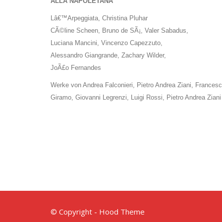
ALLA NAPOLETANA
Lâ€™Arpeggiata, Christina Pluhar
CÃ©line Scheen, Bruno de SÃ¡, Valer Sabadus,
Luciana Mancini, Vincenzo Capezzuto,
Alessandro Giangrande, Zachary Wilder,
JoÃ£o Fernandes
Werke von Andrea Falconieri, Pietro Andrea Ziani, Francesc
Giramo, Giovanni Legrenzi, Luigi Rossi, Pietro Andrea Ziani
© Copyright - Hood Theme