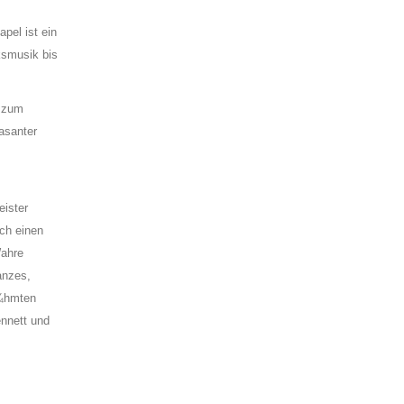
apel ist ein
ksmusik bis
n zum
asanter
eister
ich einen
Wahre
anzes,
Ã¼hmten
ennett und