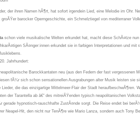
lbum
jeder, der ihren Namen hÃ¶rt, hat sofort irgendein Lied, eine Melodie im Ohr. Ne
t groÃŸer barocker Operngeschichte, ein Schmelztiegel von mediterraner Vol
ta
schon viele musikalische Welten erkundet hat, macht diese SchÃ¤tze nu
rÃ¤tigen SÃ¤nger:innen erkundet sie in farbigen Interpretationen und mit r
Musiklebens.
20. Jahrhundert:
neapolitanische Barockkantaten neu (aus den Federn der fast vergessenen M
iesen fÃ¼r sich schon sensationellen Ausgrabungen alter Musik leisten sie s
Lieder, die das einzigartige Mittelmeer-Flair der Stadt heraufbeschwÃ¶ren. 
en der Tarantella ab â€“ des mitreiÃŸenden typisch neapolitanischen Volkst
 gerade hypnotisch-rauschhafte ZustÃ¤nde sorgt. Die Reise endet bei ber
hrer Neapel-Hit, den nicht nur TenÃ¶re wie Mario Lanza, sondern auch Tony B