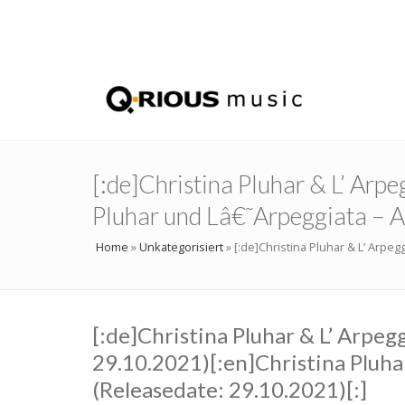
[:de]Christina Pluhar & L’ Arp
Pluhar und Lâ€˜Arpeggiata – A
Home
»
Unkategorisiert
»
[:de]Christina Pluhar & L’ Arpeg
[:de]Christina Pluhar & L’ Arpeg
29.10.2021)[:en]Christina Pluha
(Releasedate: 29.10.2021)[:]