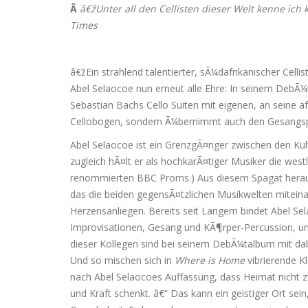
Â
â€žUnter all den Cellisten dieser Welt kenne ich
Times
â€žEin strahlend talentierter, sÃ¼dafrikanischer Cel
Abel Selaocoe nun erneut alle Ehre: In seinem DebÃ
Sebastian Bachs Cello Suiten mit eigenen, an seine a
Cellobogen, sondern Ã¼bernimmt auch den Gesangsp
Abel Selaocoe ist ein GrenzgÃ¤nger zwischen den Kult
zugleich hÃ¤lt er als hochkarÃ¤tiger Musiker die west
renommierten BBC Proms.) Aus diesem Spagat herau
das die beiden gegensÃ¤tzlichen Musikwelten miteina
Herzensanliegen. Bereits seit Langem bindet Abel Sel
Improvisationen, Gesang und KÃ¶rper-Percussion, und
dieser Kollegen sind bei seinem DebÃ¼talbum mit dabe
Und so mischen sich in
Where is Home
vibrierende K
nach Abel Selaocoes Auffassung, dass Heimat nicht zw
und Kraft schenkt. â€“ Das kann ein geistiger Ort se