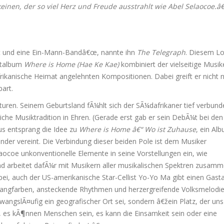
 keinen, der so viel Herz und Freude ausstrahlt wie Abel Selaocoe.
list und eine Ein-Mann-Bandâ€œ, nannte ihn
The Telegraph
. Diesem L
¼talbum
Where is Home (Hae Ke Kae)
kombiniert der vielseitige Musik
frikanische Heimat angelehnten Kompositionen. Dabei greift er nicht 
art.
uren. Seinem Geburtsland fÃ¼hlt sich der SÃ¼dafrikaner tief verbund
liche Musiktradition in Ehren. (Gerade erst gab er sein DebÃ¼t bei den
s entsprang die Idee zu
Where is Home
â€“ Wo ist Zuhause
, ein Al
nder vereint. Die Verbindung dieser beiden Pole ist dem Musiker
aocoe unkonventionelle Elemente in seine Vorstellungen ein, wie
 arbeitet dafÃ¼r mit Musikern aller musikalischen Spektren zusamme
i, auch der US-amerikanische Star-Cellist Yo-Yo Ma gibt einen Gastau
langfarben, ansteckende Rhythmen und herzergreifende Volksmelodi
angslÃ¤ufig ein geografischer Ort sei, sondern â€žein Platz, der un
in, es kÃ¶nnen Menschen sein, es kann die Einsamkeit sein oder eine