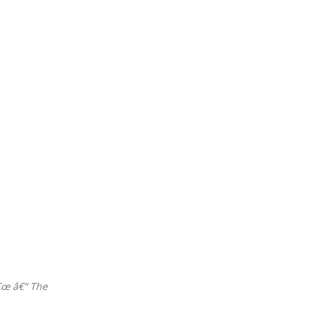
â€œ â€“ The