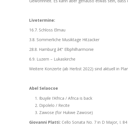
Gewohnheit. Es kann aber genauso etwas sein, dass 
Livetermine:
16.7. Schloss Elmau
3.8. Sommerliche Musiktage Hitzacker
28.8. Hamburg â€“ Elbphilharmonie
6.9. Luzern – Lukaskirche
Weitere Konzerte (ab Herbst 2022) sind aktuell in Pla
Abel Selaocoe
Ibuyile I’Africa / Africa is back
Dipolelo / Recite
Zawose (for Hukwe Zawose)
Giovanni Platti:
Cello Sonata No. 7 in D Major, I. 84