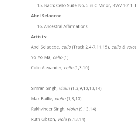
Bach: Cello Suite No. 5 in C Minor, BWV 1011: 
Abel Selaocoe
Ancestral Affirmations
Artists:
Abel Selaocoe,
cello
(Track 2,4-7,11,15),
cello & voic
Yo-Yo Ma,
cello
(1)
Colin Alexander,
cello
(1,3,10)
Simran Singh,
violin
(1,3,9,10,13,14)
Max Baillie,
violin
(1,3,10)
Rakhvinder Singh,
violin
(9,13,14)
Ruth Gibson,
viola
(9,13,14)