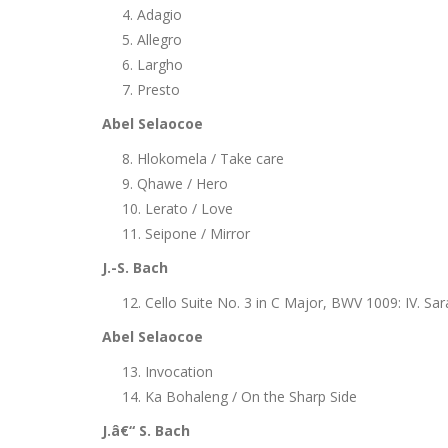
Adagio
Allegro
Largho
Presto
Abel Selaocoe
Hlokomela / Take care
Qhawe / Hero
Lerato / Love
Seipone / Mirror
J.-S. Bach
Cello Suite No. 3 in C Major, BWV 1009: IV. Sa
Abel Selaocoe
Invocation
Ka Bohaleng / On the Sharp Side
J.â€“ S. Bach