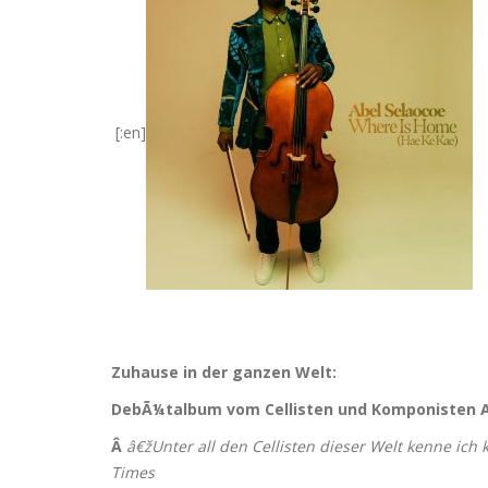
[:en]
Zuhause in der ganzen Welt:
DebÃ¼talbum vom Cellisten und Komponisten A
Â
â€žUnter all den Cellisten dieser Welt kenne ich
Times