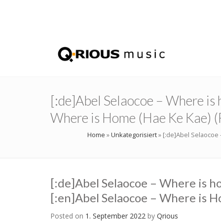
[:de]Abel Selaocoe – Where is
Where is Home (Hae Ke Kae) (
Home
»
Unkategorisiert
»
[:de]Abel Selaocoe 
[:de]Abel Selaocoe – Where is h
[:en]Abel Selaocoe – Where is H
Posted on
1. September 2022
by
Qrious