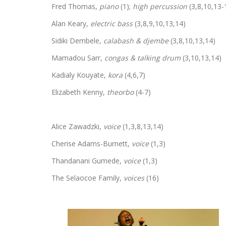
Fred Thomas,
piano
(1);
high percussion
(3,8,10,13-
Alan Keary,
electric bass
(3,8,9,10,13,14)
Sidiki Dembele,
calabash & djembe
(3,8,10,13,14)
Mamadou Sarr,
congas & talking drum
(3,10,13,14)
Kadialy Kouyate,
kora
(4,6,7)
Elizabeth Kenny,
theorbo
(4-7)
Alice Zawadzki,
voice
(1,3,8,13,14)
Cherise Adams-Burnett,
voice
(1,3)
Thandanani Gumede,
voice
(1,3)
The Selaocoe Family,
voices
(16)