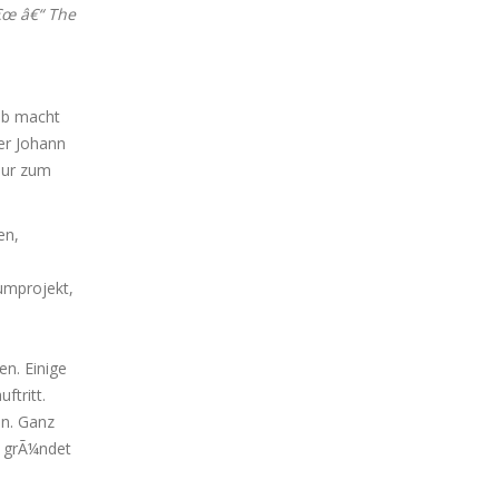
â€œ â€“ The
ob macht
er Johann
nur zum
en,
bumprojekt,
n. Einige
ftritt.
en. Ganz
s grÃ¼ndet