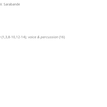
IV. Sarabande
e
(1,3,8-10,12-14)
; voice & percussion
(16)