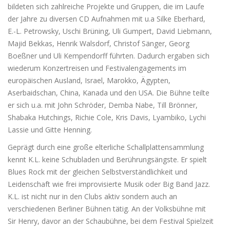
bildeten sich zahlreiche Projekte und Gruppen, die im Laufe
der Jahre zu diversen CD Aufnahmen mit u.a Silke Eberhard,
E.-L. Petrowsky, Uschi Brüning, Uli Gumpert, David Liebmann,
Majid Bekkas, Henrik Walsdorf, Christof Sänger, Georg
Boeßner und Uli Kempendorff führten. Dadurch ergaben sich
wiederum Konzertreisen und Festivalengagements im
europäischen Ausland, Israel, Marokko, Ägypten,
Aserbaidschan, China, Kanada und den USA. Die Bühne teilte
er sich u.a. mit John Schröder, Demba Nabe, Till Brönner,
Shabaka Hutchings, Richie Cole, Kris Davis, Lyambiko, Lychi
Lassie und Gitte Henning.
Geprägt durch eine große elterliche Schallplattensammlung
kennt K.L. keine Schubladen und Berührungsängste. Er spielt
Blues Rock mit der gleichen Selbstverständlichkeit und
Leidenschaft wie frei improvisierte Musik oder Big Band Jazz.
K.L. ist nicht nur in den Clubs aktiv sondern auch an
verschiedenen Berliner Bühnen tätig. An der Volksbühne mit
Sir Henry, davor an der Schaubühne, bei dem Festival Spielzeit