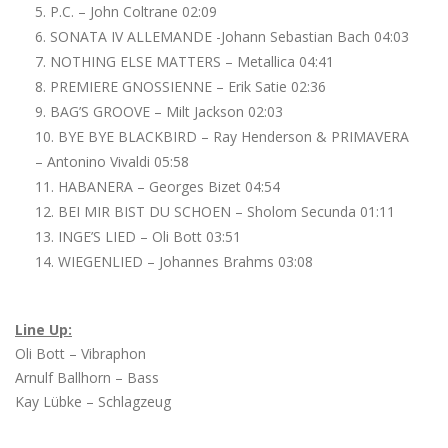
P.C. – John Coltrane 02:09
SONATA IV ALLEMANDE -Johann Sebastian Bach 04:03
NOTHING ELSE MATTERS – Metallica 04:41
PREMIERE GNOSSIENNE – Erik Satie 02:36
BAG’S GROOVE – Milt Jackson 02:03
BYE BYE BLACKBIRD – Ray Henderson & PRIMAVERA
– Antonino Vivaldi 05:58
HABANERA – Georges Bizet 04:54
BEI MIR BIST DU SCHOEN – Sholom Secunda 01:11
INGE’S LIED – Oli Bott 03:51
WIEGENLIED – Johannes Brahms 03:08
Line Up:
Oli Bott – Vibraphon
Arnulf Ballhorn – Bass
Kay Lübke – Schlagzeug