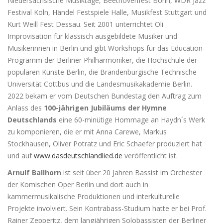
Niedersächsische Musiktage, Beethovenfest Bonn, WDR Jazz
Festival Köln, Händel Festspiele Halle, Musikfest Stuttgart und
Kurt Weill Fest Dessau. Seit 2001 unterrichtet Oli
Improvisation für klassisch ausgebildete Musiker und
Musikerinnen in Berlin und gibt Workshops für das Education-
Programm der Berliner Philharmoniker, die Hochschule der
populären Künste Berlin, die Brandenburgische Technische
Universität Cottbus und die Landesmusikakademie Berlin.
2022 bekam er vom Deutschen Bundestag den Auftrag zum
Anlass des
100-jährigen Jubiläums der Hymne
Deutschlands
eine 60-minütige Hommage an Haydn´s Werk
zu komponieren, die er mit Anna Carewe, Markus
Stockhausen, Oliver Potratz und Eric Schaefer produziert hat
und auf
www.dasdeutschlandlied.de
veröffentlicht ist.
Arnulf Ballhorn
ist seit über 20 Jahren Bassist im Orchester
der Komischen Oper Berlin und dort auch in
kammermusikalische Produktionen und interkulturelle
Projekte involviert. Sein Kontrabass-Studium hatte er bei Prof.
Rainer Zepperitz, dem langjährigen Solobassisten der Berliner