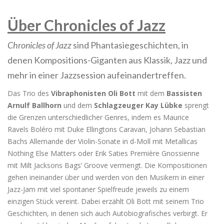
Über Chronicles of Jazz
Chronicles of Jazz
sind Phantasiegeschichten, in
denen Kompositions-Giganten aus Klassik, Jazz und
mehr in einer Jazzsession aufeinandertreffen.
Das Trio des
Vibraphonisten Oli Bott
mit dem
Bassisten
Arnulf Ballhorn
und dem
Schlagzeuger Kay Lübke
sprengt
die Grenzen unterschiedlicher Genres, indem es Maurice
Ravels Boléro mit Duke Ellingtons Caravan, Johann Sebastian
Bachs Allemande der Violin-Sonate in d-Moll mit Metallicas
Nothing Else Matters oder Erik Saties Première Gnossienne
mit Milt Jacksons Bags’ Groove vermengt. Die Kompositionen
gehen ineinander über und werden von den Musikern in einer
Jazz-Jam mit viel spontaner Spielfreude jeweils zu einem
einzigen Stück vereint. Dabei erzählt Oli Bott mit seinem Trio
Geschichten, in denen sich auch Autobiografisches verbirgt. Er