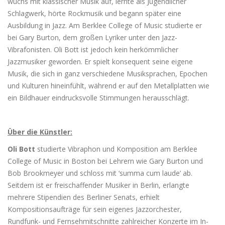
wuchs mit klassischer Musik auf, lernte als Jugendlicher
Schlagwerk, hörte Rockmusik und begann später eine
Ausbildung in Jazz. Am Berklee College of Music studierte er
bei Gary Burton, dem großen Lyriker unter den Jazz-
Vibrafonisten. Oli Bott ist jedoch kein herkömmlicher
Jazzmusiker geworden. Er spielt konsequent seine eigene
Musik, die sich in ganz verschiedene Musiksprachen, Epochen
und Kulturen hineinfühlt, während er auf den Metallplatten wie
ein Bildhauer eindrucksvolle Stimmungen herausschlägt.
Über die Künstler:
Oli Bott
studierte Vibraphon und Komposition am Berklee
College of Music in Boston bei Lehrern wie Gary Burton und
Bob Brookmeyer und schloss mit ‘summa cum laude’ ab.
Seitdem ist er freischaffender Musiker in Berlin, erlangte
mehrere Stipendien des Berliner Senats, erhielt
Kompositionsaufträge für sein eigenes Jazzorchester,
Rundfunk- und Fernsehmitschnitte zahlreicher Konzerte im In-