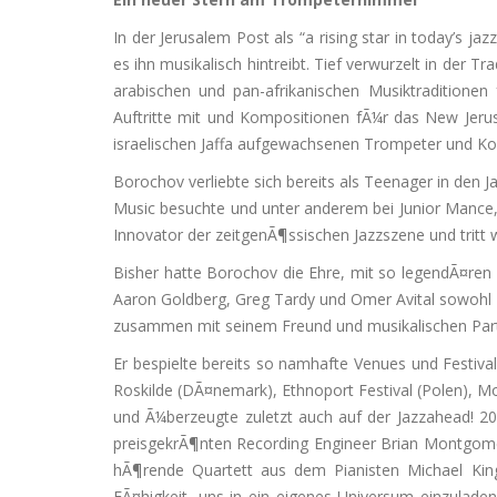
In der Jerusalem Post als “a rising star in today’s j
es ihn musikalisch hintreibt. Tief verwurzelt in der 
arabischen und pan-afrikanischen Musiktraditionen
Auftritte mit und Kompositionen fÃ¼r das New Jeru
israelischen Jaffa aufgewachsenen Trompeter und Kompo
Borochov verliebte sich bereits als Teenager in den
Music besuchte und unter anderem bei Junior Mance, C
Innovator der zeitgenÃ¶ssischen Jazzszene und tritt 
Bisher hatte Borochov die Ehre, mit so legendÃ¤ren
Aaron Goldberg, Greg Tardy und Omer Avital sowohl
zusammen mit seinem Freund und musikalischen Partn
Er bespielte bereits so namhafte Venues und Festiv
Roskilde (DÃ¤nemark), Ethnoport Festival (Polen), 
und Ã¼berzeugte zuletzt auch auf der Jazzahead! 
preisgekrÃ¶nten Recording Engineer Brian Montgome
hÃ¶rende Quartett aus dem Pianisten Michael Kin
FÃ¤higkeit, uns in ein eigenes Universum einzulade