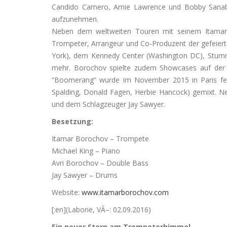
Candido Camero, Arnie Lawrence und Bobby Sanabr
aufzunehmen.
Neben dem weltweiten Touren mit seinem Itamar 
Trompeter, Arrangeur und Co-Produzent der gefeiert
York), dem Kennedy Center (Washington DC), Stummer
mehr. Borochov spielte zudem Showcases auf der 
“Boomerang” wurde im November 2015 in Paris fer
Spalding, Donald Fagen, Herbie Hancock) gemixt. N
und dem Schlagzeuger Jay Sawyer.
Besetzung:
Itamar Borochov – Trompete
Michael King – Piano
Avri Borochov – Double Bass
Jay Sawyer – Drums
Website:
www.itamarborochov.com
[:en](Laborie, VÃ–: 02.09.2016)
Ein neuer Stern am Trompeterhimmel