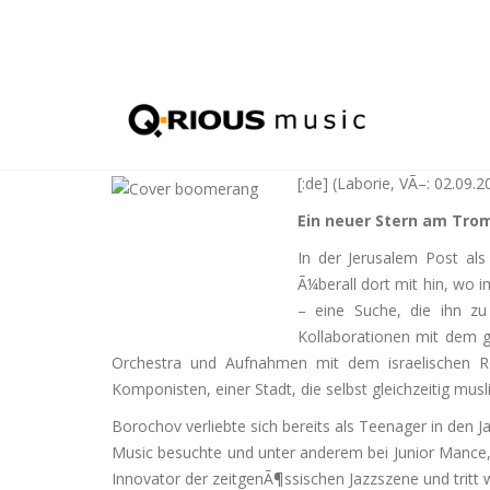
[:de]
(Laborie, VÃ–: 02.09.2
Ein neuer Stern am Tr
In der Jerusalem Post als 
Ã¼berall dort mit hin, wo i
– eine Suche, die ihn zu 
Kollaborationen mit dem g
Orchestra und Aufnahmen mit dem israelischen Ro
Komponisten, einer Stadt, die selbst gleichzeitig musli
Borochov verliebte sich bereits als Teenager in den
Music besuchte und unter anderem bei Junior Mance, C
Innovator der zeitgenÃ¶ssischen Jazzszene und tritt 