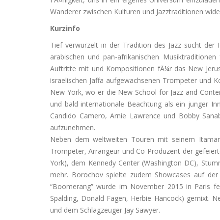
Wanderer zwischen Kulturen und Jazztraditionen wide
Kurzinfo
Tief verwurzelt in der Tradition des Jazz sucht de
arabischen und pan-afrikanischen Musiktraditionen
Auftritte mit und Kompositionen fÃ¼r das New Jeru
israelischen Jaffa aufgewachsenen Trompeter und Kom
New York, wo er die New School for Jazz and Contem
und bald internationale Beachtung als ein junger In
Candido Camero, Arnie Lawrence und Bobby Sanabr
aufzunehmen.
Neben dem weltweiten Touren mit seinem Itamar 
Trompeter, Arrangeur und Co-Produzent der gefeiert
York), dem Kennedy Center (Washington DC), Stummer
mehr. Borochov spielte zudem Showcases auf der 
“Boomerang” wurde im November 2015 in Paris fer
Spalding, Donald Fagen, Herbie Hancock) gemixt. N
und dem Schlagzeuger Jay Sawyer.