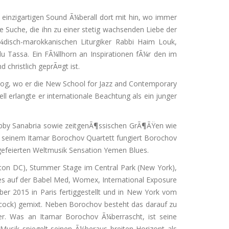
en einzigartigen Sound Ã¼berall dort mit hin, wo immer
ne Suche, die ihn zu einer stetig wachsenden Liebe der
Ã¼disch-marokkanischen Liturgiker Rabbi Haim Louk,
 Tassa. Ein FÃ¼llhorn an Inspirationen fÃ¼r den im
 christlich geprÃ¤gt ist.
 zog, wo er die New School for Jazz and Contemporary
l erlangte er internationale Beachtung als ein junger
Bobby Sanabria sowie zeitgenÃ¶ssischen GrÃ¶ÃŸen wie
 seinem Itamar Borochov Quartett fungiert Borochov
gefeierten Weltmusik Sensation Yemen Blues.
gton DC), Stummer Stage im Central Park (New York),
es auf der Babel Med, Womex, International Exposure
 2015 in Paris fertiggestellt und in New York vom
cock) gemixt. Neben Borochov besteht das darauf zu
r. Was an Itamar Borochov Ã¼berrascht, ist seine
Musik spiegelt seinen Ã¼beraus breiten Horizont als