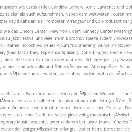
 Musikern wie Curtis Fuller, Candido Camero, Arnie Lawrence und 
 zu spielen als auch aufzunehmen. Neben dem weltweiten Touren mit
er Ravid Kahalani als Trompeter, Arrangeur und Co-Produzent der 
als wie das Lincoln Center (New York), dem Kennedy Center (Washin
Moskau Jazz Festival und viele mehr. Borochov spielte zudem Showcas
2016. Itamar Borochovs neues Album “Boomerang” wurde im November
ry (Paul McCartney, Esperanza Spalding, Donald Fagen, Herbie Han
g, dem Bassisten Avri Borochov und dem Schlagzeuger Jay Sawye
n, in eine eindrucksvolle und Ã¼berwÃ¤ltigende AtmosphÃ¤re. Seine 
r; wir kÃ¶nnen kaum erwarten, zu erfahren, wohin es ihn als nÃ¤chste
r Israeli Itamar Borochov nach seinen persÃ¶nlichen Wurzeln – eine 
 fÃ¼hrte. Hieraus resultierten Kollaborationen mit dem groÃŸen j
salem Orchestra und Aufnahmen mit dem israelischen Rockstar Dudu
ponisten, einer Stadt, die selbst gleichzeitig muslimisch, jÃ¼disch 
porary Music besuchte, unter anderem bei Junior Mance, Charles To
novator der zeitgenÃ¶ssischen erlangte. Bisher hatte Borochov die 