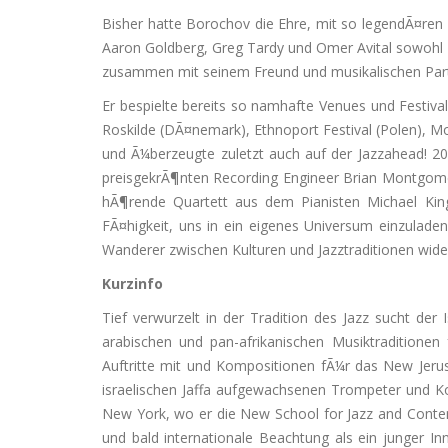
Bisher hatte Borochov die Ehre, mit so legendÃ¤ren
Aaron Goldberg, Greg Tardy und Omer Avital sowohl
zusammen mit seinem Freund und musikalischen Partn
Er bespielte bereits so namhafte Venues und Festiv
Roskilde (DÃ¤nemark), Ethnoport Festival (Polen), 
und Ã¼berzeugte zuletzt auch auf der Jazzahead! 
preisgekrÃ¶nten Recording Engineer Brian Montgome
hÃ¶rende Quartett aus dem Pianisten Michael Kin
FÃ¤higkeit, uns in ein eigenes Universum einzulade
Wanderer zwischen Kulturen und Jazztraditionen wide
Kurzinfo
Tief verwurzelt in der Tradition des Jazz sucht de
arabischen und pan-afrikanischen Musiktraditionen
Auftritte mit und Kompositionen fÃ¼r das New Jeru
israelischen Jaffa aufgewachsenen Trompeter und Kom
New York, wo er die New School for Jazz and Contem
und bald internationale Beachtung als ein junger In