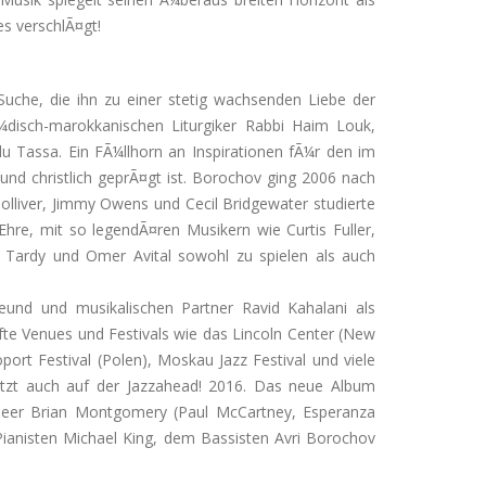
s verschlÃ¤gt!
Suche, die ihn zu einer stetig wachsenden Liebe der
Ã¼disch-marokkanischen Liturgiker Rabbi Haim Louk,
 Tassa. Ein FÃ¼llhorn an Inspirationen fÃ¼r den im
und christlich geprÃ¤gt ist. Borochov ging 2006 nach
lliver, Jimmy Owens und Cecil Bridgewater studierte
Ehre, mit so legendÃ¤ren Musikern wie Curtis Fuller,
Tardy und Omer Avital sowohl zu spielen als auch
nd und musikalischen Partner Ravid Kahalani als
te Venues und Festivals wie das Lincoln Center (New
rt Festival (Polen), Moskau Jazz Festival und viele
tzt auch auf der Jazzahead! 2016. Das neue Album
neer Brian Montgomery (Paul McCartney, Esperanza
ianisten Michael King, dem Bassisten Avri Borochov