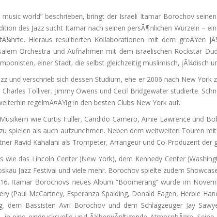
azz music world” beschrieben, bringt der Israeli Itamar Borochov sein
Tradition des Jazz sucht Itamar nach seinen persÃ¶nlichen Wurzeln – ei
 fÃ¼hrte. Hieraus resultierten Kollaborationen mit dem groÃŸen j
salem Orchestra und Aufnahmen mit dem israelischen Rockstar Dudu
nisten, einer Stadt, die selbst gleichzeitig muslimisch, jÃ¼disch und
 Jazz und verschrieb sich dessen Studium, ehe er 2006 nach New York
harles Tolliver, Jimmy Owens und Cecil Bridgewater studierte. Schnel
weiterhin regelmÃ¤ÃŸig in den besten Clubs New York auf.
 Musikern wie Curtis Fuller, Candido Camero, Arnie Lawrence und 
 zu spielen als auch aufzunehmen. Neben dem weltweiten Touren mit
er Ravid Kahalani als Trompeter, Arrangeur und Co-Produzent der 
als wie das Lincoln Center (New York), dem Kennedy Center (Washin
Moskau Jazz Festival und viele mehr. Borochov spielte zudem Showcas
2016. Itamar Borochovs neues Album “Boomerang” wurde im November
ry (Paul McCartney, Esperanza Spalding, Donald Fagen, Herbie Han
g, dem Bassisten Avri Borochov und dem Schlagzeuger Jay Sawye
n, in eine eindrucksvolle und Ã¼berwÃ¤ltigende AtmosphÃ¤re. Seine 