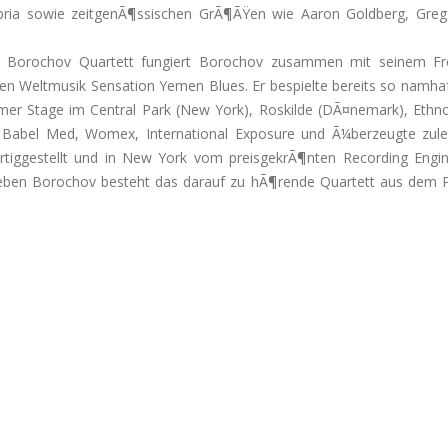
ia sowie zeitgenÃ¶ssischen GrÃ¶ÃŸen wie Aaron Goldberg, Greg 
Borochov Quartett fungiert Borochov zusammen mit seinem Freu
en Weltmusik Sensation Yemen Blues. Er bespielte bereits so namhaf
 Stage im Central Park (New York), Roskilde (DÃ¤nemark), Ethnopo
Babel Med, Womex, International Exposure und Ã¼berzeugte zule
tiggestellt und in New York vom preisgekrÃ¶nten Recording Engi
eben Borochov besteht das darauf zu hÃ¶rende Quartett aus dem P