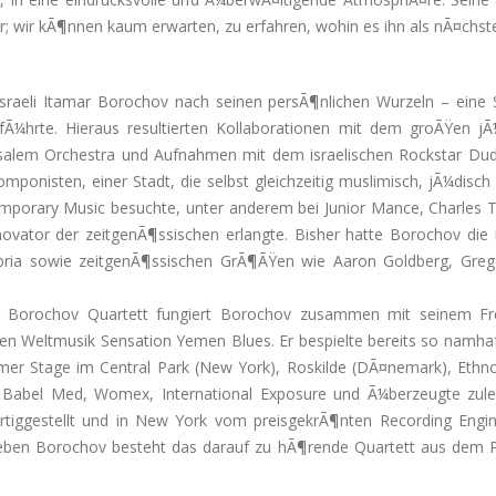
r; wir kÃ¶nnen kaum erwarten, zu erfahren, wohin es ihn als nÃ¤chste
r Israeli Itamar Borochov nach seinen persÃ¶nlichen Wurzeln – eine 
 fÃ¼hrte. Hieraus resultierten Kollaborationen mit dem groÃŸen j
salem Orchestra und Aufnahmen mit dem israelischen Rockstar Dudu
ponisten, einer Stadt, die selbst gleichzeitig muslimisch, jÃ¼disch 
porary Music besuchte, unter anderem bei Junior Mance, Charles To
novator der zeitgenÃ¶ssischen erlangte. Bisher hatte Borochov die 
ia sowie zeitgenÃ¶ssischen GrÃ¶ÃŸen wie Aaron Goldberg, Greg 
Borochov Quartett fungiert Borochov zusammen mit seinem Freu
en Weltmusik Sensation Yemen Blues. Er bespielte bereits so namhaf
 Stage im Central Park (New York), Roskilde (DÃ¤nemark), Ethnopo
Babel Med, Womex, International Exposure und Ã¼berzeugte zule
tiggestellt und in New York vom preisgekrÃ¶nten Recording Engi
eben Borochov besteht das darauf zu hÃ¶rende Quartett aus dem P