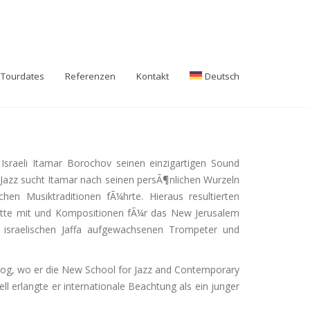
Tourdates
Referenzen
Kontakt
Deutsch
r Israeli Itamar Borochov seinen einzigartigen Sound
es Jazz sucht Itamar nach seinen persÃ¶nlichen Wurzeln
hen Musiktraditionen fÃ¼hrte. Hieraus resultierten
ritte mit und Kompositionen fÃ¼r das New Jerusalem
 israelischen Jaffa aufgewachsenen Trompeter und
 zog, wo er die New School for Jazz and Contemporary
l erlangte er internationale Beachtung als ein junger