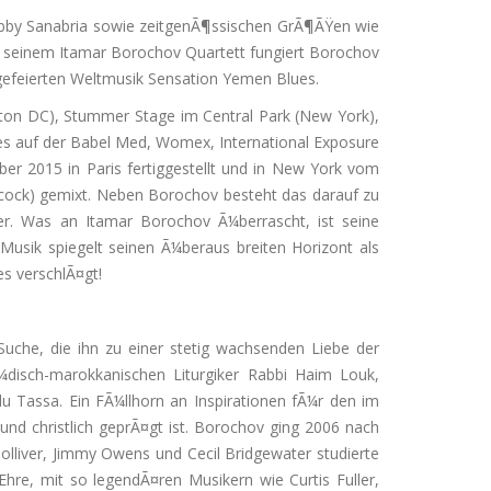
Bobby Sanabria sowie zeitgenÃ¶ssischen GrÃ¶ÃŸen wie
 seinem Itamar Borochov Quartett fungiert Borochov
gefeierten Weltmusik Sensation Yemen Blues.
gton DC), Stummer Stage im Central Park (New York),
es auf der Babel Med, Womex, International Exposure
 2015 in Paris fertiggestellt und in New York vom
cock) gemixt. Neben Borochov besteht das darauf zu
r. Was an Itamar Borochov Ã¼berrascht, ist seine
Musik spiegelt seinen Ã¼beraus breiten Horizont als
s verschlÃ¤gt!
Suche, die ihn zu einer stetig wachsenden Liebe der
Ã¼disch-marokkanischen Liturgiker Rabbi Haim Louk,
 Tassa. Ein FÃ¼llhorn an Inspirationen fÃ¼r den im
und christlich geprÃ¤gt ist. Borochov ging 2006 nach
lliver, Jimmy Owens und Cecil Bridgewater studierte
Ehre, mit so legendÃ¤ren Musikern wie Curtis Fuller,