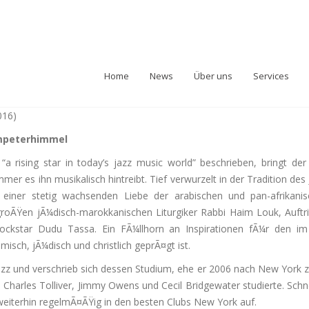
Home
News
Über uns
Services
016)
ompeterhimmel
“a rising star in today’s jazz music world” beschrieben, bringt de
mmer es ihn musikalisch hintreibt. Tief verwurzelt in der Tradition d
einer stetig wachsenden Liebe der arabischen und pan-afrikanisc
roÃŸen jÃ¼disch-marokkanischen Liturgiker Rabbi Haim Louk, Auft
ckstar Dudu Tassa. Ein FÃ¼llhorn an Inspirationen fÃ¼r den im
misch, jÃ¼disch und christlich geprÃ¤gt ist.
 Jazz und verschrieb sich dessen Studium, ehe er 2006 nach New York
harles Tolliver, Jimmy Owens und Cecil Bridgewater studierte. Schnel
weiterhin regelmÃ¤ÃŸig in den besten Clubs New York auf.