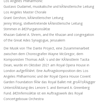
Los Angeles Philharmonic
Gustavo Dudamel, musikalische und kÃ¼nstlerische Leitung
Los Angeles Master Chorale
Grant Gershon, kÃ¼nstlerischer Leitung
Jenny Wong, stellvertretende kÃ¼nstlerische Leitung
Stimmen in â€žPurgatorioâ€œ
Khazan Gabriel A. Shrem, and the Khazan and congregation
of the Great Ades Synagogue, Jerusalem
Die Musik von The Dante Project, eine Zusammenarbeit
zwischen dem Choreografen Wayne McGregor, dem
Komponisten Thomas AdÃ¨s und der KÃ¼nstlerin Tacita
Dean, wurde im Oktober 2021 am Royal Opera House in
London aufgefÃ¼hrt. Eine Auftragskomposition des Los
Angeles Philharmonic und der Royal Opera House Covent
Garden Foundation fÃ¼r das Royal Ballet mit groÃŸzÃ¼giger
UnterstÃ¼tzung des Lenore S. and Bernard A. Greenberg
Fund. â€žInfernoâ€œ ist ein Auftragswerk des Royal
Concertgebouw Orchestra