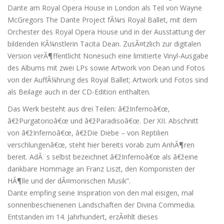
Dante am Royal Opera House in London als Teil von Wayne
McGregors The Dante Project fÃ¼rs Royal Ballet, mit dem
Orchester des Royal Opera House und in der Ausstattung der
bildenden KÃ¼nstlerin Tacita Dean. ZusÃ¤tzlich zur digitalen
Version verÃ¶ffentlicht Nonesuch eine limitierte Vinyl-Ausgabe
des Albums mit zwei LPs sowie Artwork von Dean und Fotos
von der AuffÃ¼hrung des Royal Ballet; Artwork und Fotos sind
als Beilage auch in der CD-Edition enthalten.
Das Werk besteht aus drei Teilen: â€žInfernoâ€œ,
â€žPurgatorioâ€œ und â€žParadisoâ€œ. Der XII. Abschnitt
von â€žInfernoâ€œ, â€žDie Diebe – von Reptilien
verschlungenâ€œ, steht hier bereits vorab zum AnhÃ¶ren
bereit. AdÃ¨s selbst bezeichnet â€žInfernoâ€œ als â€žeine
dankbare Hommage an Franz Liszt, den Komponisten der
HÃ¶lle und der dÃ¤monischen Musik”.
Dante empfing seine Inspiration von den mal eisigen, mal
sonnenbeschienenen Landschaften der Divina Commedia.
Entstanden im 14. Jahrhundert, erzÃ¤hlt dieses