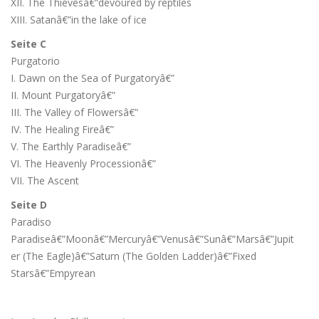
XII. The Thievesâ€”devoured by reptiles
XIII. Satanâ€”in the lake of ice
Seite C
Purgatorio
I. Dawn on the Sea of Purgatoryâ€”
II. Mount Purgatoryâ€”
III. The Valley of Flowersâ€”
IV. The Healing Fireâ€”
V. The Earthly Paradiseâ€”
VI. The Heavenly Processionâ€”
VII. The Ascent
Seite D
Paradiso
Paradiseâ€”Moonâ€”Mercuryâ€”Venusâ€”Sunâ€”Marsâ€”Jupit
er (The Eagle)â€”Saturn (The Golden Ladder)â€”Fixed
Starsâ€”Empyrean