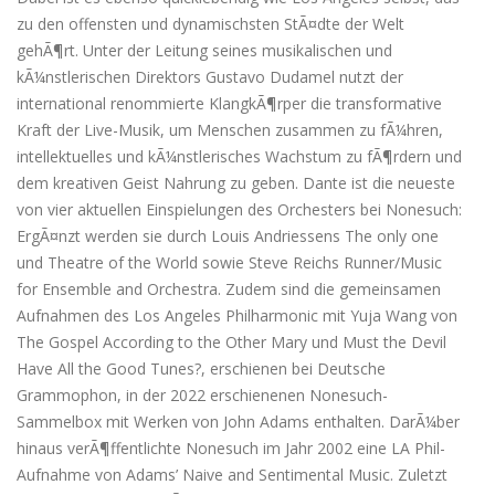
zu den offensten und dynamischsten StÃ¤dte der Welt
gehÃ¶rt. Unter der Leitung seines musikalischen und
kÃ¼nstlerischen Direktors Gustavo Dudamel nutzt der
international renommierte KlangkÃ¶rper die transformative
Kraft der Live-Musik, um Menschen zusammen zu fÃ¼hren,
intellektuelles und kÃ¼nstlerisches Wachstum zu fÃ¶rdern und
dem kreativen Geist Nahrung zu geben. Dante ist die neueste
von vier aktuellen Einspielungen des Orchesters bei Nonesuch:
ErgÃ¤nzt werden sie durch Louis Andriessens The only one
und Theatre of the World sowie Steve Reichs Runner/Music
for Ensemble and Orchestra. Zudem sind die gemeinsamen
Aufnahmen des Los Angeles Philharmonic mit Yuja Wang von
The Gospel According to the Other Mary und Must the Devil
Have All the Good Tunes?, erschienen bei Deutsche
Grammophon, in der 2022 erschienenen Nonesuch-
Sammelbox mit Werken von John Adams enthalten. DarÃ¼ber
hinaus verÃ¶ffentlichte Nonesuch im Jahr 2002 eine LA Phil-
Aufnahme von Adams’ Naive and Sentimental Music. Zuletzt