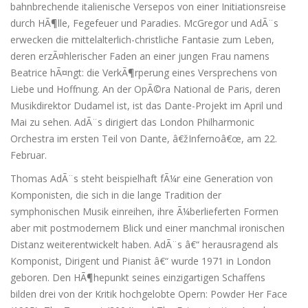
bahnbrechende italienische Versepos von einer Initiationsreise
durch HÃ¶lle, Fegefeuer und Paradies. McGregor und AdÃ¨s
erwecken die mittelalterlich-christliche Fantasie zum Leben,
deren erzÃ¤hlerischer Faden an einer jungen Frau namens
Beatrice hÃ¤ngt: die VerkÃ¶rperung eines Versprechens von
Liebe und Hoffnung. An der OpÃ©ra National de Paris, deren
Musikdirektor Dudamel ist, ist das Dante-Projekt im April und
Mai zu sehen. AdÃ¨s dirigiert das London Philharmonic
Orchestra im ersten Teil von Dante, â€žInfernoâ€œ, am 22.
Februar.
Thomas AdÃ¨s steht beispielhaft fÃ¼r eine Generation von
Komponisten, die sich in die lange Tradition der
symphonischen Musik einreihen, ihre Ã¼berlieferten Formen
aber mit postmodernem Blick und einer manchmal ironischen
Distanz weiterentwickelt haben. AdÃ¨s â€“ herausragend als
Komponist, Dirigent und Pianist â€“ wurde 1971 in London
geboren. Den HÃ¶hepunkt seines einzigartigen Schaffens
bilden drei von der Kritik hochgelobte Opern: Powder Her Face