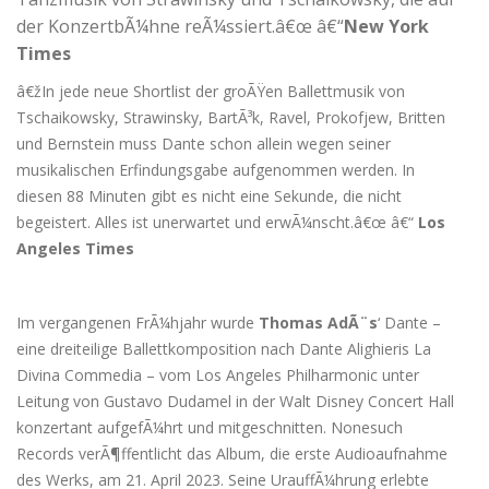
der KonzertbÃ¼hne reÃ¼ssiert.â€œ â€“
New York
Times
â€žIn jede neue Shortlist der groÃŸen Ballettmusik von
Tschaikowsky, Strawinsky, BartÃ³k, Ravel, Prokofjew, Britten
und Bernstein muss Dante schon allein wegen seiner
musikalischen Erfindungsgabe aufgenommen werden. In
diesen 88 Minuten gibt es nicht eine Sekunde, die nicht
begeistert. Alles ist unerwartet und erwÃ¼nscht.â€œ â€“
Los
Angeles Times
Im vergangenen FrÃ¼hjahr wurde
Thomas AdÃ¨s
‘ Dante –
eine dreiteilige Ballettkomposition nach Dante Alighieris La
Divina Commedia – vom Los Angeles Philharmonic unter
Leitung von Gustavo Dudamel in der Walt Disney Concert Hall
konzertant aufgefÃ¼hrt und mitgeschnitten. Nonesuch
Records verÃ¶ffentlicht das Album, die erste Audioaufnahme
des Werks, am 21. April 2023. Seine UrauffÃ¼hrung erlebte