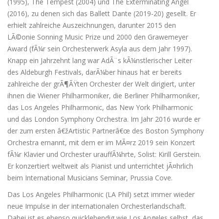
(1995), The Tempest (2004) und The Exterminating Angel
(2016), zu denen sich das Ballett Dante (2019-20) gesellt. Er
erhielt zahlreiche Auszeichnungen, darunter 2015 den
LÃ©onie Sonning Music Prize und 2000 den Grawemeyer
Award (fÃ¼r sein Orchesterwerk Asyla aus dem Jahr 1997).
Knapp ein Jahrzehnt lang war AdÃ¨s kÃ¼nstlerischer Leiter
des Aldeburgh Festivals, darÃ¼ber hinaus hat er bereits
zahlreiche der grÃ¶ÃŸten Orchester der Welt dirigiert, unter
ihnen die Wiener Philharmoniker, die Berliner Philharmoniker,
das Los Angeles Philharmonic, das New York Philharmonic
und das London Symphony Orchestra. Im Jahr 2016 wurde er
der zum ersten â€žArtistic Partnerâ€œ des Boston Symphony
Orchestra ernannt, mit dem er im MÃ¤rz 2019 sein Konzert
fÃ¼r Klavier und Orchester urauffÃ¼hrte, Solist: Kirill Gerstein.
Er konzertiert weltweit als Pianist und unterrichtet jÃ¤hrlich
beim International Musicians Seminar, Prussia Cove.
Das Los Angeles Philharmonic (LA Phil) setzt immer wieder
neue Impulse in der internationalen Orchesterlandschaft.
Dabei ist es ebenso quicklebendig wie Los Angeles selbst, das