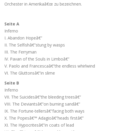
Orchester in Amerikaâ€œ zu bezeichnen.
Seite A
Inferno
I. Abandon Hopeâ€”
II. The Selfishâ€”stung by wasps
III. The Ferryman
IV. Pavan of the Souls in Limboâ€”
V. Paolo and Francescaâ€”the endless whirlwind
VI. The Gluttonsâ€”in slime
Seite B
Inferno
VII. The Suicidesâ€”the bleeding treesâ€”
VIII. The Deviantsâ€”on burning sandâ€”
IX. The Fortune-tellersâ€”facing both ways
X. The Popesâ€™ Adagioâ€”heads firstâ€”
XI. The Hypocritesâ€”in coats of lead