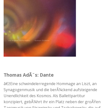
Thomas AdÃ¨s: Dante
â€žEine schwindelerregende Hommage an Liszt, an
Synagogenmusik und die berÃ¼ckend aufsteigende
Unendlichkeit des Kosmos. Als Ballettpartitur
konzipiert, gebÃ¼hrt ihr ein Platz neben der groÃŸen
Tanzmusik von Strawinsky und Tschaikowsky, die auf