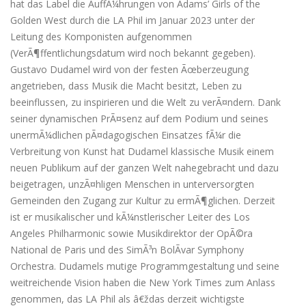
hat das Label die AuffÃ¼hrungen von Adams’ Girls of the
Golden West durch die LA Phil im Januar 2023 unter der
Leitung des Komponisten aufgenommen
(VerÃ¶ffentlichungsdatum wird noch bekannt gegeben).
Gustavo Dudamel wird von der festen Ãœberzeugung
angetrieben, dass Musik die Macht besitzt, Leben zu
beeinflussen, zu inspirieren und die Welt zu verÃ¤ndern. Dank
seiner dynamischen PrÃ¤senz auf dem Podium und seines
unermÃ¼dlichen pÃ¤dagogischen Einsatzes fÃ¼r die
Verbreitung von Kunst hat Dudamel klassische Musik einem
neuen Publikum auf der ganzen Welt nahegebracht und dazu
beigetragen, unzÃ¤hligen Menschen in unterversorgten
Gemeinden den Zugang zur Kultur zu ermÃ¶glichen. Derzeit
ist er musikalischer und kÃ¼nstlerischer Leiter des Los
Angeles Philharmonic sowie Musikdirektor der OpÃ©ra
National de Paris und des SimÃ³n BolÃ­var Symphony
Orchestra. Dudamels mutige Programmgestaltung und seine
weitreichende Vision haben die New York Times zum Anlass
genommen, das LA Phil als â€ždas derzeit wichtigste