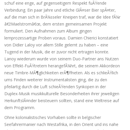
schuf eine enge, auf gegenseitigem Respekt fuÃŸende
Verbindung. Ein paar Jahre und etliche GlÃ¤ser Bier spÃ¤ter,
auf die man sich in BrÃ¼sseler Kneipen traf, war die Idee fÃ¼r
â€žMaelstromâ€œ, dem ersten gemeinsamen Projekt
formuliert. Den Aufnahmen zum Album gingen
lernprozessartige Proben voraus. Damien Chierici konstatiert
von Didier Laloy vor allem Stille gelernt zu haben – eine
Tugend in der Musik, die er zuvor nicht ertragen konnte.
Lanoy wiederum wurde von seinem Duo-Partner ans Nutzen
von Effekt-FuÃŸtretern herangefÃ¼hrt, die seinem Akkordeon
neue Timbre-MÃ¶glichkeiten erÃ¶ffneten. Als es schlieÃŸlich
ums Finden weiterer Instrumentalisten ging, die zu den
pfeilartig durch die Luft schieÃŸenden Synkopen in der
Duplex-Musik musikkulturelle Besonderheiten ihrer jeweiligen
HerkunftslÃ¤nder beisteuern sollten, stand eine Weltreise auf
dem Programm.
Ohne kolonialistisches Vorhaben sollte in belgischer
Seefahrermanier nach Westafrika, in den Orient und ins nahe