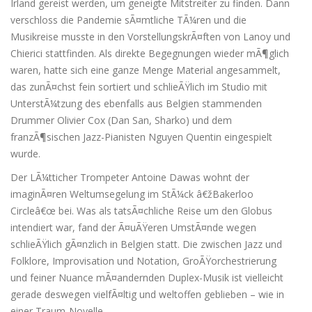
Irland gereist werden, um geneigte Mitstreiter zu finden. Dann
verschloss die Pandemie sÃ¤mtliche TÃ¼ren und die
Musikreise musste in den VorstellungskrÃ¤ften von Lanoy und
Chierici stattfinden. Als direkte Begegnungen wieder mÃ¶glich
waren, hatte sich eine ganze Menge Material angesammelt,
das zunÃ¤chst fein sortiert und schlieÃŸlich im Studio mit
UnterstÃ¼tzung des ebenfalls aus Belgien stammenden
Drummer Olivier Cox (Dan San, Sharko) und dem
franzÃ¶sischen Jazz-Pianisten Nguyen Quentin eingespielt
wurde.
Der LÃ¼tticher Trompeter Antoine Dawas wohnt der
imaginÃ¤ren Weltumsegelung im StÃ¼ck â€žBakerloo
Circleâ€œ bei. Was als tatsÃ¤chliche Reise um den Globus
intendiert war, fand der Ã¤uÃŸeren UmstÃ¤nde wegen
schlieÃŸlich gÃ¤nzlich in Belgien statt. Die zwischen Jazz und
Folklore, Improvisation und Notation, GroÃŸorchestrierung
und feiner Nuance mÃ¤andernden Duplex-Musik ist vielleicht
gerade deswegen vielfÃ¤ltig und weltoffen geblieben – wie in
einer Traum-Novelle.