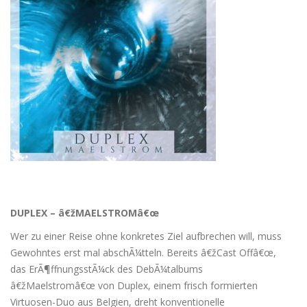
DUPLEX – â€žMAELSTROMâ€œ
Wer zu einer Reise ohne konkretes Ziel aufbrechen will, muss
Gewohntes erst mal abschÃ¼tteln. Bereits â€žCast Offâ€œ,
das ErÃ¶ffnungsstÃ¼ck des DebÃ¼talbums
â€žMaelstromâ€œ von Duplex, einem frisch formierten
Virtuosen-Duo aus Belgien, dreht konventionelle