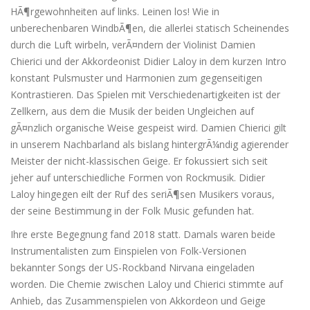
HÃ¶rgewohnheiten auf links. Leinen los! Wie in
unberechenbaren WindbÃ¶en, die allerlei statisch Scheinendes
durch die Luft wirbeln, verÃ¤ndern der Violinist Damien
Chierici und der Akkordeonist Didier Laloy in dem kurzen Intro
konstant Pulsmuster und Harmonien zum gegenseitigen
Kontrastieren. Das Spielen mit Verschiedenartigkeiten ist der
Zellkern, aus dem die Musik der beiden Ungleichen auf
gÃ¤nzlich organische Weise gespeist wird. Damien Chierici gilt
in unserem Nachbarland als bislang hintergrÃ¼ndig agierender
Meister der nicht-klassischen Geige. Er fokussiert sich seit
jeher auf unterschiedliche Formen von Rockmusik. Didier
Laloy hingegen eilt der Ruf des seriÃ¶sen Musikers voraus,
der seine Bestimmung in der Folk Music gefunden hat.
Ihre erste Begegnung fand 2018 statt. Damals waren beide
Instrumentalisten zum Einspielen von Folk-Versionen
bekannter Songs der US-Rockband Nirvana eingeladen
worden. Die Chemie zwischen Laloy und Chierici stimmte auf
Anhieb, das Zusammenspielen von Akkordeon und Geige