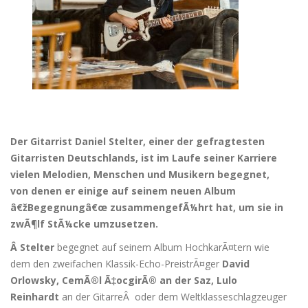
Der Gitarrist Daniel Stelter, einer der gefragtesten
Gitarristen Deutschlands, ist im Laufe seiner Karriere
vielen Melodien, Menschen und Musikern begegnet,
von denen er einige auf seinem neuen Album
â€žBegegnungâ€œ zusammengefÃ¼hrt hat, um sie in
zwÃ¶lf StÃ¼cke umzusetzen.
Â
Stelter
begegnet auf seinem Album HochkarÃ¤tern wie
dem den zweifachen Klassik-Echo-PreistrÃ¤ger
David
Orlowsky, CemÃ®l Ã‡ocgirÃ® an der Saz, Lulo
Reinhardt
an der GitarreÂ oder dem Weltklasseschlagzeuger