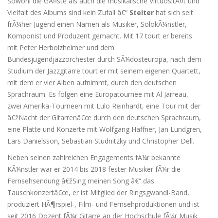
Sowohl die GÃ¤ste als auch die musikalische VirtuositÃ¤t und
Vielfalt des Albums sind kein Zufall â€“
Stelter
hat sich seit
frÃ¼her Jugend einen Namen als Musiker, SolokÃ¼nstler,
Komponist und Produzent gemacht. Mit 17 tourt er bereits
mit Peter Herbolzheimer und dem
Bundesjugendjazzorchester durch SÃ¼dosteuropa, nach dem
Studium der Jazzgitarre tourt er mit seinem eigenen Quartett,
mit dem er vier Alben aufnimmt, durch den deutschen
Sprachraum. Es folgen eine Europatournee mit Al Jarreau,
zwei Amerika-Tourneen mit Lulo Reinhardt, eine Tour mit der
â€žNacht der Gitarrenâ€œ durch den deutschen Sprachraum,
eine Platte und Konzerte mit Wolfgang Haffner, Jan Lundgren,
Lars Danielsson, Sebastian Studnitzky und Christopher Dell.
Neben seinen zahlreichen Engagements fÃ¼r bekannte
KÃ¼nstler war er 2014 bis 2018 fester Musiker fÃ¼r die
Fernsehsendung â€žSing meinen Song â€“ das
Tauschkonzertâ€œ, er ist Mitglied der Ringsgwandl-Band,
produziert HÃ¶rspiel-, Film- und Fernsehproduktionen und ist
seit 2016 Dozent fÃ¼r Gitarre an der Hochschule fÃ¼r Musik