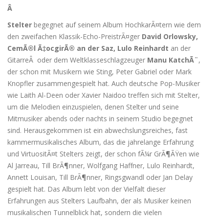
Â
Stelter
begegnet auf seinem Album HochkarÃ¤tern wie dem
den zweifachen Klassik-Echo-PreistrÃ¤ger
David Orlowsky,
CemÃ®l Ã‡ocgirÃ® an der Saz, Lulo Reinhardt
an der
GitarreÂ oder dem Weltklasseschlagzeuger
Manu KatchÃ¨
,
der schon mit Musikern wie Sting, Peter Gabriel oder Mark
Knopfler zusammengespielt hat. Auch deutsche Pop-Musiker
wie Laith Al-Deen oder Xavier Naidoo treffen sich mit Stelter,
um die Melodien einzuspielen, denen Stelter und seine
Mitmusiker abends oder nachts in seinem Studio begegnet
sind. Herausgekommen ist ein abwechslungsreiches, fast
kammermusikalisches Album, das die jahrelange Erfahrung
und VirtuositÃ¤t Stelters zeigt, der schon fÃ¼r GrÃ¶ÃŸen wie
Al Jarreau, Till BrÃ¶nner, Wolfgang Haffner, Lulo Reinhardt,
Annett Louisan, Till BrÃ¶nner, Ringsgwandl oder Jan Delay
gespielt hat. Das Album lebt von der Vielfalt dieser
Erfahrungen aus Stelters Laufbahn, der als Musiker keinen
musikalischen Tunnelblick hat, sondern die vielen