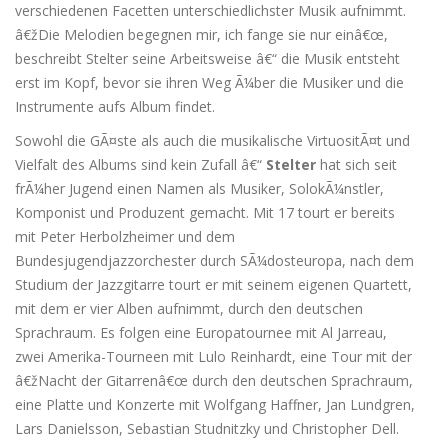
verschiedenen Facetten unterschiedlichster Musik aufnimmt.
â€žDie Melodien begegnen mir, ich fange sie nur einâ€œ,
beschreibt Stelter seine Arbeitsweise â€“ die Musik entsteht
erst im Kopf, bevor sie ihren Weg Ã¼ber die Musiker und die
Instrumente aufs Album findet.
Sowohl die GÃ¤ste als auch die musikalische VirtuositÃ¤t und
Vielfalt des Albums sind kein Zufall â€“
Stelter
hat sich seit
frÃ¼her Jugend einen Namen als Musiker, SolokÃ¼nstler,
Komponist und Produzent gemacht. Mit 17 tourt er bereits
mit Peter Herbolzheimer und dem
Bundesjugendjazzorchester durch SÃ¼dosteuropa, nach dem
Studium der Jazzgitarre tourt er mit seinem eigenen Quartett,
mit dem er vier Alben aufnimmt, durch den deutschen
Sprachraum. Es folgen eine Europatournee mit Al Jarreau,
zwei Amerika-Tourneen mit Lulo Reinhardt, eine Tour mit der
â€žNacht der Gitarrenâ€œ durch den deutschen Sprachraum,
eine Platte und Konzerte mit Wolfgang Haffner, Jan Lundgren,
Lars Danielsson, Sebastian Studnitzky und Christopher Dell.