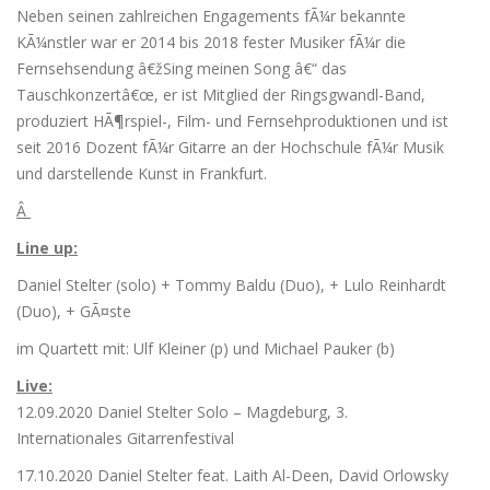
Neben seinen zahlreichen Engagements fÃ¼r bekannte
KÃ¼nstler war er 2014 bis 2018 fester Musiker fÃ¼r die
Fernsehsendung â€žSing meinen Song â€“ das
Tauschkonzertâ€œ, er ist Mitglied der Ringsgwandl-Band,
produziert HÃ¶rspiel-, Film- und Fernsehproduktionen und ist
seit 2016 Dozent fÃ¼r Gitarre an der Hochschule fÃ¼r Musik
und darstellende Kunst in Frankfurt.
Â
Line up:
Daniel Stelter (solo) + Tommy Baldu (Duo), + Lulo Reinhardt
(Duo), + GÃ¤ste
im Quartett mit: Ulf Kleiner (p) und Michael Pauker (b)
Live:
12.09.2020 Daniel Stelter Solo – Magdeburg, 3.
Internationales Gitarrenfestival
17.10.2020 Daniel Stelter feat. Laith Al-Deen, David Orlowsky