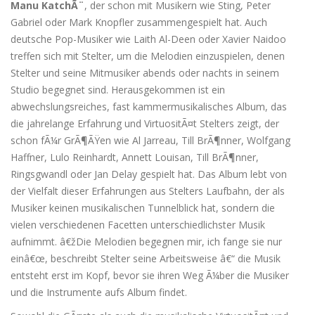
Manu KatchÃ¨
, der schon mit Musikern wie Sting, Peter
Gabriel oder Mark Knopfler zusammengespielt hat. Auch
deutsche Pop-Musiker wie Laith Al-Deen oder Xavier Naidoo
treffen sich mit Stelter, um die Melodien einzuspielen, denen
Stelter und seine Mitmusiker abends oder nachts in seinem
Studio begegnet sind. Herausgekommen ist ein
abwechslungsreiches, fast kammermusikalisches Album, das
die jahrelange Erfahrung und VirtuositÃ¤t Stelters zeigt, der
schon fÃ¼r GrÃ¶ÃŸen wie Al Jarreau, Till BrÃ¶nner, Wolfgang
Haffner, Lulo Reinhardt, Annett Louisan, Till BrÃ¶nner,
Ringsgwandl oder Jan Delay gespielt hat. Das Album lebt von
der Vielfalt dieser Erfahrungen aus Stelters Laufbahn, der als
Musiker keinen musikalischen Tunnelblick hat, sondern die
vielen verschiedenen Facetten unterschiedlichster Musik
aufnimmt. â€žDie Melodien begegnen mir, ich fange sie nur
einâ€œ, beschreibt Stelter seine Arbeitsweise â€“ die Musik
entsteht erst im Kopf, bevor sie ihren Weg Ã¼ber die Musiker
und die Instrumente aufs Album findet.